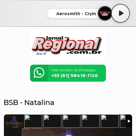
Aerosmith - Cryin
Fale conosco via Whatsapp:
+55 (61) 98416-1126
BSB - Natalina