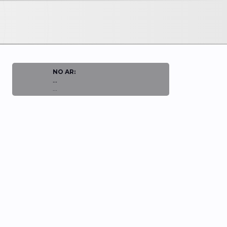
NO AR:
...
...