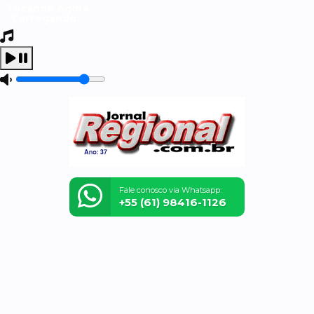
Tocando Agora
Carregando...
Fale conosco via Whatsapp:
+55 (61) 98416-1126