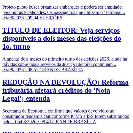
Projeto piloto busca organizar embarques e poderá ser ampliado
para outras localidades. Os passageiros que utilizam o 'Terminal...
05/08/2026 · 09:04
ELEIÇÕES
TÍTULO DE ELEITOR: Veja serviços
disponíveis a dois meses das eleições do
1o. turno
A apenas dois meses do primeiro turno das eleições 2026, ainda há
dúvidas sobre quais serviços da Justiça Eleitoral continuam...
05/08/2026 · 08:51
GRANDE BRASÍLIA
REDUÇÃO NA DEVOLUÇÃO: Reforma
tributária afetará créditos do 'Nota
Legal'; entenda
Secretaria de Economia confirma que valores devolvidos ao
consumidor tendem a cair conforme ICMS e ISS forem substituídos
pelo...
05/08/2026 · 08:43
GRANDE BRASÍLIA