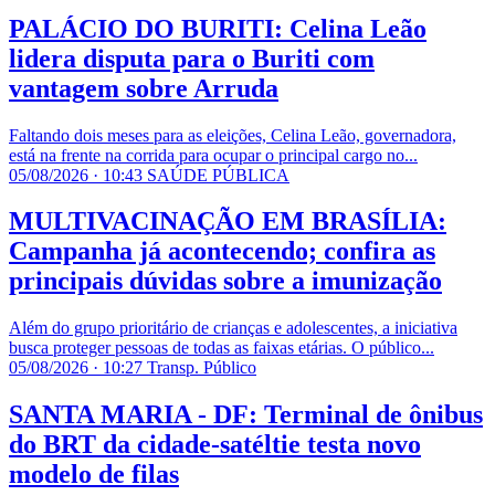
PALÁCIO DO BURITI: Celina Leão
lidera disputa para o Buriti com
vantagem sobre Arruda
Faltando dois meses para as eleições, Celina Leão, governadora,
está na frente na corrida para ocupar o principal cargo no...
05/08/2026 · 10:43
SAÚDE PÚBLICA
MULTIVACINAÇÃO EM BRASÍLIA:
Campanha já acontecendo; confira as
principais dúvidas sobre a imunização
Além do grupo prioritário de crianças e adolescentes, a iniciativa
busca proteger pessoas de todas as faixas etárias. O público...
05/08/2026 · 10:27
Transp. Público
SANTA MARIA - DF: Terminal de ônibus
do BRT da cidade-satéltie testa novo
modelo de filas