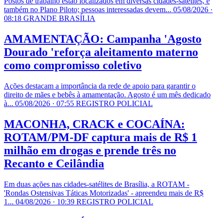
Postos de trabalho estão localizados em diversas cidades-satélites, e
também no Plano Piloto; pessoas interessadas devem...
05/08/2026 ·
08:18
GRANDE BRASÍLIA
AMAMENTAÇÃO: Campanha 'Agosto
Dourado 'reforça aleitamento materno
como compromisso coletivo
Ações destacam a importância da rede de apoio para garantir o
direito de mães e bebês à amamentação. Agosto é um mês dedicado
à...
05/08/2026 · 07:55
REGISTRO POLICIAL
MACONHA, CRACK e COCAÍNA:
ROTAM/PM-DF captura mais de R$ 1
milhão em drogas e prende três no
Recanto e Ceilândia
Em duas ações nas cidades-satélites de Brasília, a ROTAM -
'Rondas Ostensivas Táticas Motorizadas' - apreendeu mais de R$
1...
04/08/2026 · 10:39
REGISTRO POLICIAL