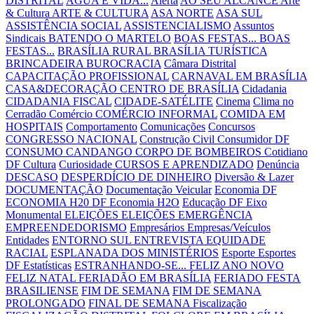
DISTRITAL
ÁGUA É VIDA...
Alerta
AO SEU ALCANCE
Arte
& Cultura
ARTE & CULTURA
ASA NORTE
ASA SUL
ASSISTÊNCIA SOCIAL
ASSISTENCIALISMO
Assuntos
Sindicais
BATENDO O MARTELO
BOAS FESTAS...
BOAS
FESTAS...
BRASÍLIA RURAL
BRASÍLIA TURÍSTICA
BRINCADEIRA
BUROCRACIA
Câmara Distrital
CAPACITAÇÃO PROFISSIONAL
CARNAVAL EM BRASÍLIA
CASA&DECORAÇÃO
CENTRO DE BRASÍLIA
Cidadania
CIDADANIA FISCAL
CIDADE-SATÉLITE
Cinema
Clima no
Cerradão
Comércio
COMÉRCIO INFORMAL
COMIDA EM
HOSPITAIS
Comportamento
Comunicações
Concursos
CONGRESSO NACIONAL
Construção Civil
Consumidor DF
CONSUMO CANDANGO
CORPO DE BOMBEIROS
Cotidiano
DF
Cultura
Curiosidade
CURSOS E APRENDIZADO
Denúncia
DESCASO
DESPERDÍCIO DE DINHEIRO
Diversão & Lazer
DOCUMENTAÇÃO
Documentação Veicular
Economia DF
ECONOMIA H20 DF
Economia H2O
Educação DF
Eixo
Monumental
ELEIÇÕES
ELEIÇÕES
EMERGÊNCIA
EMPREENDEDORISMO
Empresários
Empresas/Veículos
Entidades
ENTORNO SUL
ENTREVISTA
EQUIDADE
RACIAL
ESPLANADA DOS MINISTÉRIOS
Esporte
Esportes
DF
Estatísticas
ESTRANHANDO-SE...
FELIZ ANO NOVO
FELIZ NATAL
FERIADÃO EM BRASÍLIA
FERIADO
FESTA
BRASILIENSE
FIM DE SEMANA
FIM DE SEMANA
PROLONGADO
FINAL DE SEMANA
Fiscalização