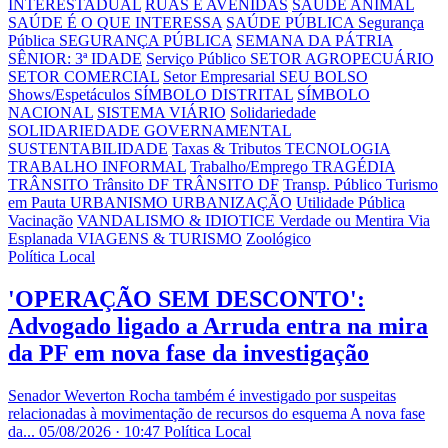
INTERESTADUAL
RUAS E AVENIDAS
SAÚDE ANIMAL
SAÚDE É O QUE INTERESSA
SAÚDE PÚBLICA
Segurança
Pública
SEGURANÇA PÚBLICA
SEMANA DA PÁTRIA
SÊNIOR: 3ª IDADE
Serviço Público
SETOR AGROPECUÁRIO
SETOR COMERCIAL
Setor Empresarial
SEU BOLSO
Shows/Espetáculos
SÍMBOLO DISTRITAL
SÍMBOLO
NACIONAL
SISTEMA VIÁRIO
Solidariedade
SOLIDARIEDADE GOVERNAMENTAL
SUSTENTABILIDADE
Taxas & Tributos
TECNOLOGIA
TRABALHO INFORMAL
Trabalho/Emprego
TRAGÉDIA
TRÂNSITO
Trânsito DF
TRÂNSITO DF
Transp. Público
Turismo
em Pauta
URBANISMO
URBANIZAÇÃO
Utilidade Pública
Vacinação
VANDALISMO & IDIOTICE
Verdade ou Mentira
Via
Esplanada
VIAGENS & TURISMO
Zoológico
Política Local
'OPERAÇÃO SEM DESCONTO':
Advogado ligado a Arruda entra na mira
da PF em nova fase da investigação
Senador Weverton Rocha também é investigado por suspeitas
relacionadas à movimentação de recursos do esquema A nova fase
da...
05/08/2026 · 10:47
Política Local