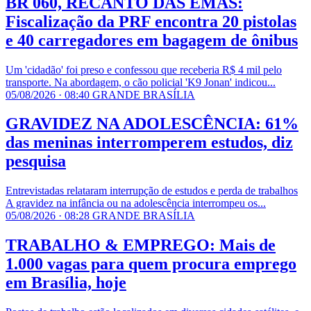
BR 060, RECANTO DAS EMAS:
Fiscalização da PRF encontra 20 pistolas
e 40 carregadores em bagagem de ônibus
Um 'cidadão' foi preso e confessou que receberia R$ 4 mil pelo
transporte. Na abordagem, o cão policial 'K9 Jonan' indicou...
05/08/2026 · 08:40
GRANDE BRASÍLIA
GRAVIDEZ NA ADOLESCÊNCIA: 61%
das meninas interromperem estudos, diz
pesquisa
Entrevistadas relataram interrupção de estudos e perda de trabalhos
A gravidez na infância ou na adolescência interrompeu os...
05/08/2026 · 08:28
GRANDE BRASÍLIA
TRABALHO & EMPREGO: Mais de
1.000 vagas para quem procura emprego
em Brasília, hoje