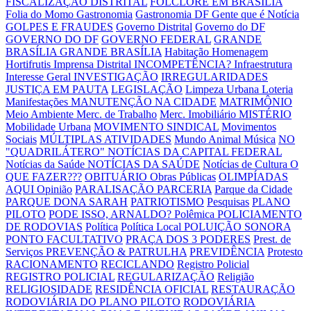
FISCALIZAÇÃO DISTRITAL
FOLCLORE EM BRASÍLIA
Folia do Momo
Gastronomia
Gastronomia DF
Gente que é Notícia
GOLPES E FRAUDES
Governo Distrital
Governo do DF
GOVERNO DO DF
GOVERNO FEDERAL
GRANDE
BRASÍLIA
GRANDE BRASÍLIA
Habitação
Homenagem
Hortifrutis
Imprensa Distrital
INCOMPETÊNCIA?
Infraestrutura
Interesse Geral
INVESTIGAÇÃO
IRREGULARIDADES
JUSTIÇA EM PAUTA
LEGISLAÇÃO
Limpeza Urbana
Loteria
Manifestações
MANUTENÇÃO NA CIDADE
MATRIMÔNIO
Meio Ambiente
Merc. de Trabalho
Merc. Imobiliário
MISTÉRIO
Mobilidade Urbana
MOVIMENTO SINDICAL
Movimentos
Sociais
MÚLTIPLAS ATIVIDADES
Mundo Animal
Música
NO
"QUADRILÁTERO"
NOTÍCIAS DA CAPITAL FEDERAL
Notícias da Saúde
NOTÍCIAS DA SAÚDE
Notícias de Cultura
O
QUE FAZER???
OBITUÁRIO
Obras Públicas
OLIMPÍADAS
AQUI
Opinião
PARALISAÇÃO
PARCERIA
Parque da Cidade
PARQUE DONA SARAH
PATRIOTISMO
Pesquisas
PLANO
PILOTO
PODE ISSO, ARNALDO?
Polêmica
POLICIAMENTO
DE RODOVIAS
Política
Política Local
POLUIÇÃO SONORA
PONTO FACULTATIVO
PRAÇA DOS 3 PODERES
Prest. de
Serviços
PREVENÇÃO & PATRULHA
PREVIDÊNCIA
Protesto
RACIONAMENTO
RECICLANDO
Registro Policial
REGISTRO POLICIAL
REGULARIZAÇÃO
Religião
RELIGIOSIDADE
RESIDÊNCIA OFICIAL
RESTAURAÇÃO
RODOVIÁRIA DO PLANO PILOTO
RODOVIÁRIA