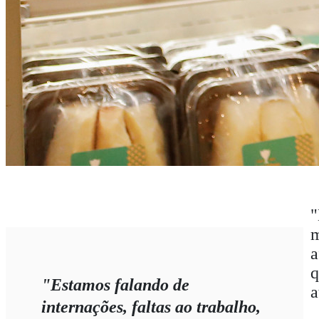
"
m
a
q
"Estamos falando de
a
internações, faltas ao trabalho,