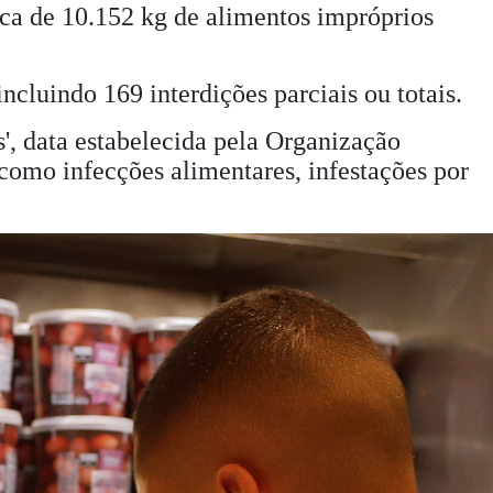
rca de 10.152 kg de alimentos impróprios
ncluindo 169 interdições parciais ou totais.
, data estabelecida pela Organização
como infecções alimentares, infestações por