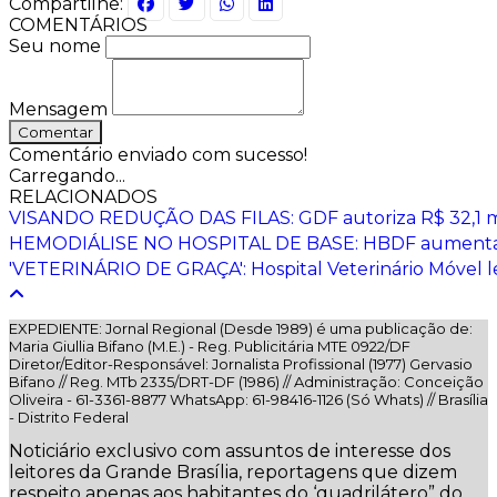
Compartilhe:
COMENTÁRIOS
Seu nome
Mensagem
Comentar
Comentário enviado com sucesso!
Carregando...
RELACIONADOS
VISANDO REDUÇÃO DAS FILAS: GDF autoriza R$ 32,1 milh
HEMODIÁLISE NO HOSPITAL DE BASE: HBDF aumenta s
'VETERINÁRIO DE GRAÇA': Hospital Veterinário Móvel le
EXPEDIENTE: Jornal Regional (Desde 1989) é uma publicação de:
Maria Giullia Bifano (M.E.) - Reg. Publicitária MTE 0922/DF
Diretor/Editor-Responsável: Jornalista Profissional (1977) Gervasio
Bifano // Reg. MTb 2335/DRT-DF (1986) // Administração: Conceição
Oliveira - 61-3361-8877 WhatsApp: 61-98416-1126 (Só Whats) // Brasília
- Distrito Federal
Noticiário exclusivo com assuntos de interesse dos
leitores da Grande Brasília, reportagens que dizem
respeito apenas aos habitantes do ‘quadrilátero” do