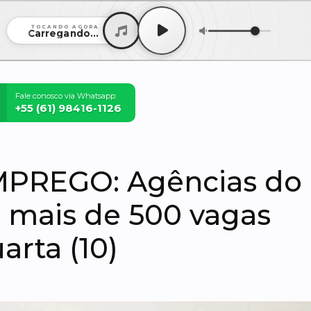
TOCANDO AGORA
Carregando...
Fale conosco via Whatsapp:
+55 (61) 98416-1126
PREGO: Agências do
 mais de 500 vagas
arta (10)