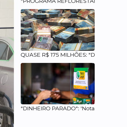
"PROGRAMA REFLORESTAR": Rearborizaçã
QUASE R$ 175 MILHÕES: "Dinheiro para
"DINHEIRO PARADO": 'Nota Legal' tem R