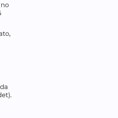
 no
6
ato,
a
 da
et).