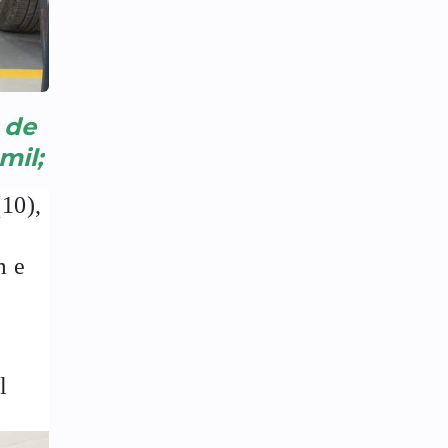
 de
mil;
(10),
m e
l