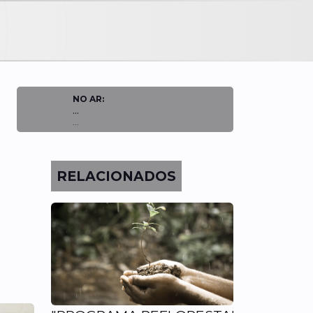
NO AR:
...
...
RELACIONADOS