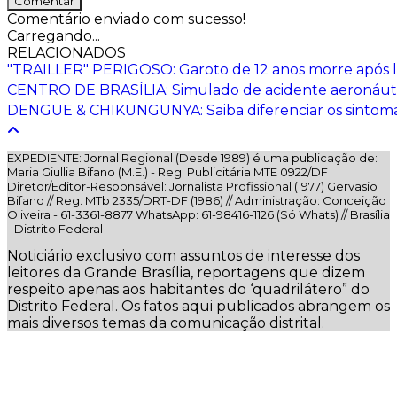
Comentar
Comentário enviado com sucesso!
Carregando...
RELACIONADOS
"TRAILLER" PERIGOSO: Garoto de 12 anos morre após l
CENTRO DE BRASÍLIA: Simulado de acidente aeronáutic
DENGUE & CHIKUNGUNYA: Saiba diferenciar os sintomas
EXPEDIENTE: Jornal Regional (Desde 1989) é uma publicação de:
Maria Giullia Bifano (M.E.) - Reg. Publicitária MTE 0922/DF
Diretor/Editor-Responsável: Jornalista Profissional (1977) Gervasio
Bifano // Reg. MTb 2335/DRT-DF (1986) // Administração: Conceição
Oliveira - 61-3361-8877 WhatsApp: 61-98416-1126 (Só Whats) // Brasília
- Distrito Federal
Noticiário exclusivo com assuntos de interesse dos
leitores da Grande Brasília, reportagens que dizem
respeito apenas aos habitantes do ‘quadrilátero” do
Distrito Federal. Os fatos aqui publicados abrangem os
mais diversos temas da comunicação distrital.