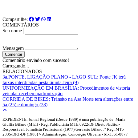
Compartilhe:
COMENTÁRIOS
Seu nome
Mensagem
Comentar
Comentário enviado com sucesso!
Carregando...
RELACIONADOS
3a.PONTE, LIGAÇÃO PLANO - LAGO SUL: Ponte JK terá
faixas interditadas nesta quinta-feira (9)
UNIFORMIZAÇÃO EM BRASÍLIA: Procedimentos de vistoria
veicular recebem padronização
CORRIDA DE BIKES: Trânsito na Asa Norte terá alterações entre
5a (25) e domingo (28)
EXPEDIENTE: Jornal Regional (Desde 1989) é uma publicação de: Maria
Giullia Bifano (M.E.) - Reg. Publicitária MTE 0922/DF Diretor/Editor-
Responsável: Jornalista Profissional (1977) Gervasio Bifano // Reg. MTb
2335/DRT-DF (1986) // Administração: Conceição Oliveira - 61-3361-8877