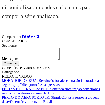
disponibilizaram dados suficientes para
compor a série analisada.
Compartilhe:
COMENTÁRIOS
Seu nome
Mensagem
Comentar
Comentário enviado com sucesso!
Carregando...
RELACIONADOS
MORADOR DE RUA: Resolução fortalece atuação integrada da
segurança pública junto à estas pessoas
FÉRIAS E ESTRADAS: PRF intensifica fiscalização com drones
nas rodovias durante o mês de Julho
PERTO DO AEROPORTO JK: Simulação testa resposta a queda
de avião em área urbana de Brasília