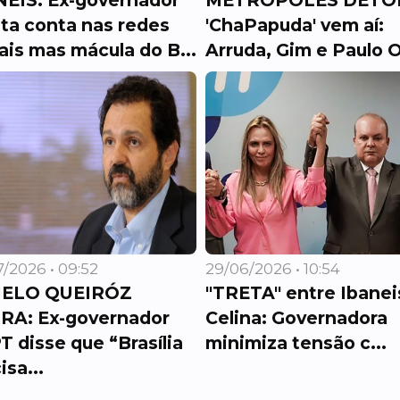
NEIS: Ex-governador
METRÓPOLES DETO
ta conta nas redes
'ChaPapuda' vem aí:
ais mas mácula do B...
Arruda, Gim e Paulo O
/2026 • 09:52
29/06/2026 • 10:54
ELO QUEIRÓZ
"TRETA" entre Ibanei
RA: Ex-governador
Celina: Governadora
T disse que “Brasília
minimiza tensão c...
isa...