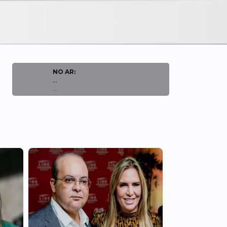
NO AR:
...
...