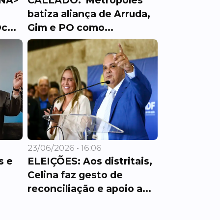
NA>
CALLADO: 'Metrópoles'
batiza aliança de Arruda,
c...
Gim e PO como...
23/06/2026 • 16:06
s e
ELEIÇÕES: Aos distritais,
Celina faz gesto de
reconciliação e apoio a...