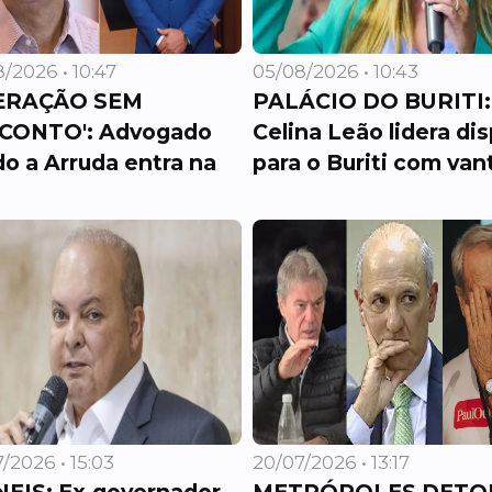
/2026 • 10:47
05/08/2026 • 10:43
ERAÇÃO SEM
PALÁCIO DO BURITI:
CONTO': Advogado
Celina Leão lidera di
do a Arruda entra na
para o Buriti com vant
/2026 • 15:03
20/07/2026 • 13:17