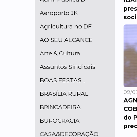
IBA
pres
Aeroporto JK
soci
Agricultura no DF
AO SEU ALCANCE
Arte & Cultura
Assuntos Sindicais
BOAS FESTAS...
09/07
BRASÍLIA RURAL
AGN
BRINCADEIRA
COB
do P
BUROCRACIA
prec
CASA&DECORAÇÃO