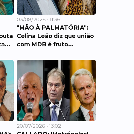
03/08/2026 • 11:36
"MÃO À PALMATÓRIA":
sputa
Celina Leão diz que união
a...
com MDB é fruto...
20/07/2026 • 13:02