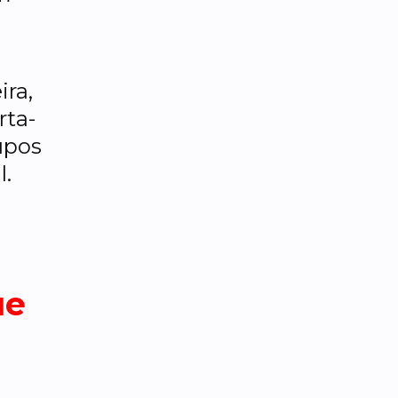
ira,
rta-
upos
l.