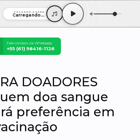
TOCANDO AGORA
Carregando...
Fale conosco via Whatsapp:
+55 (61) 98416-1126
ARA DOADORES
uem doa sangue
rá preferência em
acinação