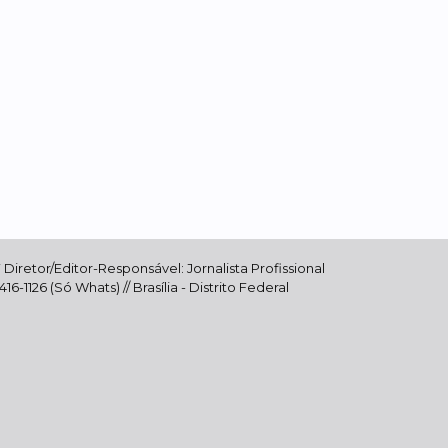
Diretor/Editor-Responsável: Jornalista Profissional
-1126 (Só Whats) // Brasília - Distrito Federal