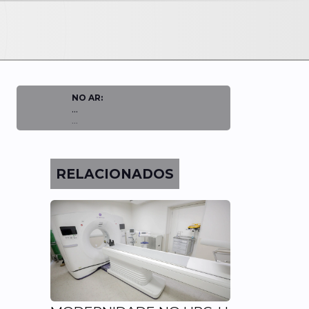
NO AR:
...
...
RELACIONADOS