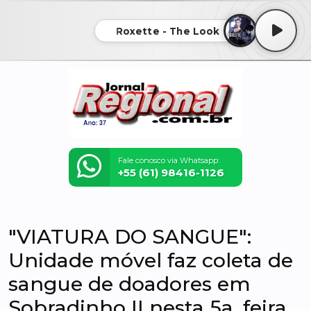
Roxette - The Look
Fale conosco via Whatsapp:
+55 (61) 98416-1126
"VIATURA DO SANGUE":
Unidade móvel faz coleta de
sangue de doadores em
Sobradinho II nesta 5a. feira