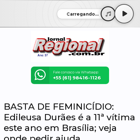
Carregando...
Fale conosco via Whatsapp:
+55 (61) 98416-1126
BASTA DE FEMINICÍDIO:
Edileusa Durães é a 11ª vítima
este ano em Brasília; veja
onde pedir ajuda