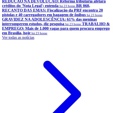
REDUÇÃO NA DEVOLUÇÃO: Reforma tributária afetará
créditos do 'Nota Legal'; entenda
BR 060,
há 23 horas
RECANTO DAS EMAS: Fiscalização da PRF encontra 20
pistolas e 40 carregadores em bagagem de ônibus
há 23 horas
GRAVIDEZ NA ADOLESCÊNCIA: 61% das meninas
interromperem estudos, diz pesquisa
TRABALHO &
há 23 horas
EMPREGO: Mais de 1.000 vagas para quem procura emprego
em Brasília, hoje
há 23 horas
Ver todas as notícias