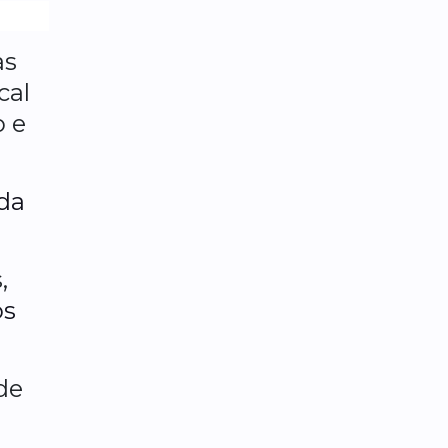
as
cal
o e
 da
,
os
de