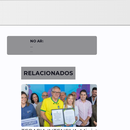
NO AR:
...
...
RELACIONADOS