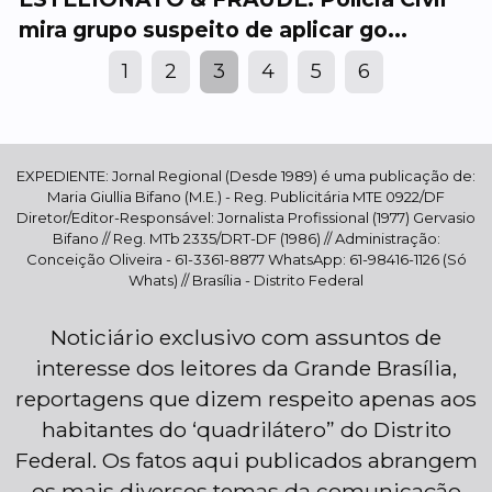
mira grupo suspeito de aplicar go...
1
2
3
4
5
6
EXPEDIENTE: Jornal Regional (Desde 1989) é uma publicação de:
Maria Giullia Bifano (M.E.) - Reg. Publicitária MTE 0922/DF
Diretor/Editor-Responsável: Jornalista Profissional (1977) Gervasio
Bifano // Reg. MTb 2335/DRT-DF (1986) // Administração:
Conceição Oliveira - 61-3361-8877 WhatsApp: 61-98416-1126 (Só
Whats) // Brasília - Distrito Federal
Noticiário exclusivo com assuntos de
interesse dos leitores da Grande Brasília,
reportagens que dizem respeito apenas aos
habitantes do ‘quadrilátero” do Distrito
Federal. Os fatos aqui publicados abrangem
os mais diversos temas da comunicação