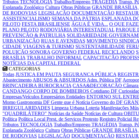
Tributos
TECNOLOGIA
Trabalho/Emprego
TRAGÉDIA
Transp. P
Esplanada
Zoológico
Cultura
Obras Públicas
GRANDE BRASÍLIA
DE RODOVIAS
LEGISLAÇÃO
DOCUMENTAÇÃO
RESTAU
ASSISTENCIALISMO
SEMANA DA PÁTRIA
ESPLANADA DO
PILOTO
FESTA BRASILIENSE
ÁGUA É VIDA...
O QUE FAZE
PLANO PILOTO
RODOVIÁRIA INTERESTADUAL
PARQUE 
PREVENÇÃO & PATRULHA
SOLIDARIEDADE GOVERNAM
URBANIZAÇÃO
RUAS E AVENIDAS
MOVIMENTO SINDIC
CIDADE
VIAGENS & TURISMO
SUSTENTABILIDADE
FERI
POLUIÇÃO SONORA
GOVERNO FEDERAL
RECICLANDO
BRASÍLIA
TRABALHO INFORMAL
CAPACITAÇÃO PROFIS
NOTÍCIAS DA CAPITAL FEDERAL
CATEGORIAS
Todas
JUSTIÇA EM PAUTA
SEGURANÇA PÚBLICA
REGISTR
Abastecimento
ABUSOS & ABSURDOS
Adm. Pública DF
Aeropor
BRINCADEIRA
BUROCRACIA
CASA&DECORAÇÃO
Câmara 
CANDANGO
CORPO DE BOMBEIROS
Cotidiano DF
Curiosida
Empresas/Veículos
Empresários
Entidades
ENTORNO SUL
ENTRE
Momo
Gastronomia DF
Gente que é Notícia
Governo do DF
GRAN
IRREGULARIDADES
Limpeza Urbana
Loteria
Manifestações
Mús
"QUADRILÁTERO"
Notícias da Saúde
Notícias de Cultura
OBIT
Política
Política Local
Prest. de Serviços
Protesto
Registro Policial
Re
Tributos
TECNOLOGIA
Trabalho/Emprego
TRAGÉDIA
Transp. P
Esplanada
Zoológico
Cultura
Obras Públicas
GRANDE BRASÍLIA
DE RODOVIAS
LEGISLAÇÃO
DOCUMENTAÇÃO
RESTAU