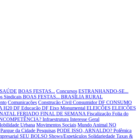
 SAÚDE
BOAS FESTAS...
Concursos
ESTRANHANDO-SE...
s Sindicais
BOAS FESTAS...
BRASÍLIA RURAL
nto
Comunicações
Construção Civil
Consumidor DF
CONSUMO
 H20 DF
Educação DF
Eixo Monumental
ELEIÇÕES
ELEIÇÕES
 NATAL
FERIADO
FINAL DE SEMANA
Fiscalização
Folia do
INCOMPETÊNCIA?
Infraestrutura
Interesse Geral
obilidade Urbana
Movimentos Sociais
Mundo Animal
NO
Parque da Cidade
Pesquisas
PODE ISSO, ARNALDO?
Polêmica
mpresarial
SEU BOLSO
Shows/Espetáculos
Solidariedade
Taxas &