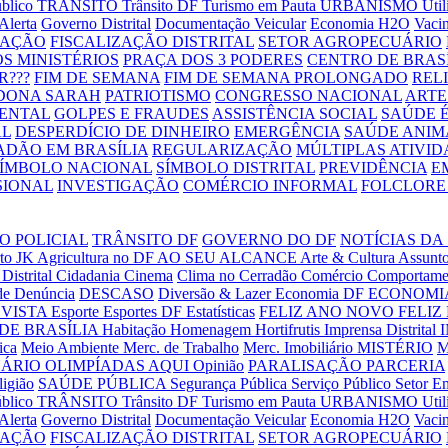
úblico
TRÂNSITO
Trânsito DF
Turismo em Pauta
URBANISMO
Uti
Alerta
Governo Distrital
Documentação Veicular
Economia H2O
Vaci
RAÇÃO
FISCALIZAÇÃO DISTRITAL
SETOR AGROPECUÁRIO
S MINISTÉRIOS
PRAÇA DOS 3 PODERES
CENTRO DE BRAS
R???
FIM DE SEMANA
FIM DE SEMANA PROLONGADO
REL
DONA SARAH
PATRIOTISMO
CONGRESSO NACIONAL
ARTE
ENTAL
GOLPES E FRAUDES
ASSISTÊNCIA SOCIAL
SAÚDE É
AL
DESPERDÍCIO DE DINHEIRO
EMERGÊNCIA
SAÚDE ANIM
ADÃO EM BRASÍLIA
REGULARIZAÇÃO
MÚLTIPLAS ATIVID
SÍMBOLO NACIONAL
SÍMBOLO DISTRITAL
PREVIDÊNCIA
E
SIONAL
INVESTIGAÇÃO
COMÉRCIO INFORMAL
FOLCLORE 
O POLICIAL
TRÂNSITO DF
GOVERNO DO DF
NOTÍCIAS DA
to JK
Agricultura no DF
AO SEU ALCANCE
Arte & Cultura
Assunto
Distrital
Cidadania
Cinema
Clima no Cerradão
Comércio
Comportame
de
Denúncia
DESCASO
Diversão & Lazer
Economia DF
ECONOMIA
VISTA
Esporte
Esportes DF
Estatísticas
FELIZ ANO NOVO
FELIZ
DE BRASÍLIA
Habitação
Homenagem
Hortifrutis
Imprensa Distrital
ica
Meio Ambiente
Merc. de Trabalho
Merc. Imobiliário
MISTÉRIO
M
UÁRIO
OLIMPÍADAS AQUI
Opinião
PARALISAÇÃO
PARCERIA
ligião
SAÚDE PÚBLICA
Segurança Pública
Serviço Público
Setor E
úblico
TRÂNSITO
Trânsito DF
Turismo em Pauta
URBANISMO
Uti
Alerta
Governo Distrital
Documentação Veicular
Economia H2O
Vaci
RAÇÃO
FISCALIZAÇÃO DISTRITAL
SETOR AGROPECUÁRIO