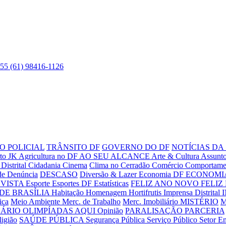
55 (61) 98416-1126
O POLICIAL
TRÂNSITO DF
GOVERNO DO DF
NOTÍCIAS DA
to JK
Agricultura no DF
AO SEU ALCANCE
Arte & Cultura
Assunto
Distrital
Cidadania
Cinema
Clima no Cerradão
Comércio
Comportame
de
Denúncia
DESCASO
Diversão & Lazer
Economia DF
ECONOMIA
VISTA
Esporte
Esportes DF
Estatísticas
FELIZ ANO NOVO
FELIZ
DE BRASÍLIA
Habitação
Homenagem
Hortifrutis
Imprensa Distrital
ica
Meio Ambiente
Merc. de Trabalho
Merc. Imobiliário
MISTÉRIO
M
UÁRIO
OLIMPÍADAS AQUI
Opinião
PARALISAÇÃO
PARCERIA
ligião
SAÚDE PÚBLICA
Segurança Pública
Serviço Público
Setor E