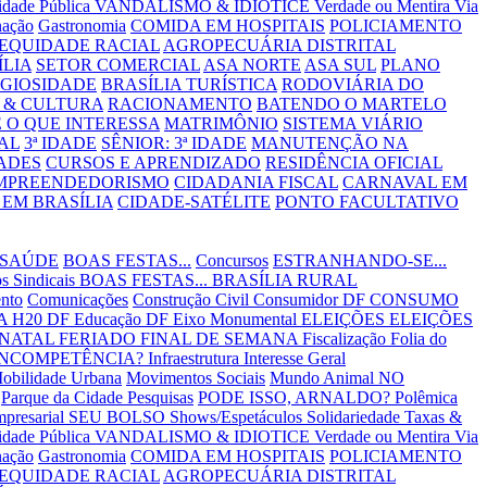
lidade Pública
VANDALISMO & IDIOTICE
Verdade ou Mentira
Via
nação
Gastronomia
COMIDA EM HOSPITAIS
POLICIAMENTO
EQUIDADE RACIAL
AGROPECUÁRIA DISTRITAL
ÍLIA
SETOR COMERCIAL
ASA NORTE
ASA SUL
PLANO
IGIOSIDADE
BRASÍLIA TURÍSTICA
RODOVIÁRIA DO
 & CULTURA
RACIONAMENTO
BATENDO O MARTELO
 O QUE INTERESSA
MATRIMÔNIO
SISTEMA VIÁRIO
AL
3ª IDADE
SÊNIOR: 3ª IDADE
MANUTENÇÃO NA
ADES
CURSOS E APRENDIZADO
RESIDÊNCIA OFICIAL
MPREENDEDORISMO
CIDADANIA FISCAL
CARNAVAL EM
EM BRASÍLIA
CIDADE-SATÉLITE
PONTO FACULTATIVO
 SAÚDE
BOAS FESTAS...
Concursos
ESTRANHANDO-SE...
s Sindicais
BOAS FESTAS...
BRASÍLIA RURAL
nto
Comunicações
Construção Civil
Consumidor DF
CONSUMO
 H20 DF
Educação DF
Eixo Monumental
ELEIÇÕES
ELEIÇÕES
 NATAL
FERIADO
FINAL DE SEMANA
Fiscalização
Folia do
INCOMPETÊNCIA?
Infraestrutura
Interesse Geral
obilidade Urbana
Movimentos Sociais
Mundo Animal
NO
Parque da Cidade
Pesquisas
PODE ISSO, ARNALDO?
Polêmica
mpresarial
SEU BOLSO
Shows/Espetáculos
Solidariedade
Taxas &
lidade Pública
VANDALISMO & IDIOTICE
Verdade ou Mentira
Via
nação
Gastronomia
COMIDA EM HOSPITAIS
POLICIAMENTO
EQUIDADE RACIAL
AGROPECUÁRIA DISTRITAL