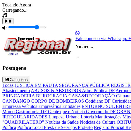
Tocando Agora
Carregando...
Fale conosco via Whatsapp:
+
No ar:
...
...
Postagens
Categorias
Todas
JUSTIÇA EM PAUTA
SEGURANÇA PÚBLICA
REGISTR
Abastecimento
ABUSOS & ABSURDOS
Adm. Pública DF
Aeropor
BRINCADEIRA
BUROCRACIA
CASA&DECORAÇÃO
Câmara 
CANDANGO
CORPO DE BOMBEIROS
Cotidiano DF
Curiosida
Empresas/Veículos
Empresários
Entidades
ENTORNO SUL
ENTRE
Momo
Gastronomia DF
Gente que é Notícia
Governo do DF
GRAN
IRREGULARIDADES
Limpeza Urbana
Loteria
Manifestações
Mús
"QUADRILÁTERO"
Notícias da Saúde
Notícias de Cultura
OBIT
Política
Política Local
Prest. de Serviços
Protesto
Registro Policial
Re