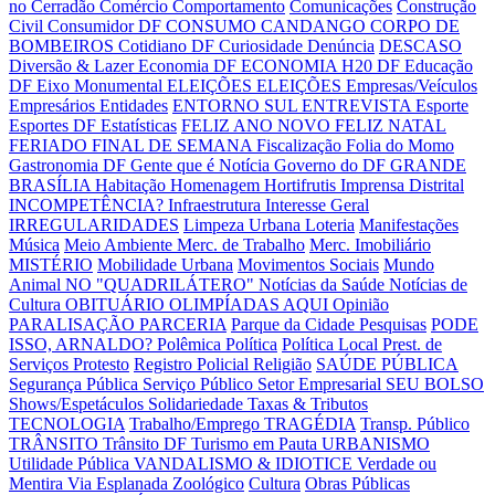
no Cerradão
Comércio
Comportamento
Comunicações
Construção
Civil
Consumidor DF
CONSUMO CANDANGO
CORPO DE
BOMBEIROS
Cotidiano DF
Curiosidade
Denúncia
DESCASO
Diversão & Lazer
Economia DF
ECONOMIA H20 DF
Educação
DF
Eixo Monumental
ELEIÇÕES
ELEIÇÕES
Empresas/Veículos
Empresários
Entidades
ENTORNO SUL
ENTREVISTA
Esporte
Esportes DF
Estatísticas
FELIZ ANO NOVO
FELIZ NATAL
FERIADO
FINAL DE SEMANA
Fiscalização
Folia do Momo
Gastronomia DF
Gente que é Notícia
Governo do DF
GRANDE
BRASÍLIA
Habitação
Homenagem
Hortifrutis
Imprensa Distrital
INCOMPETÊNCIA?
Infraestrutura
Interesse Geral
IRREGULARIDADES
Limpeza Urbana
Loteria
Manifestações
Música
Meio Ambiente
Merc. de Trabalho
Merc. Imobiliário
MISTÉRIO
Mobilidade Urbana
Movimentos Sociais
Mundo
Animal
NO "QUADRILÁTERO"
Notícias da Saúde
Notícias de
Cultura
OBITUÁRIO
OLIMPÍADAS AQUI
Opinião
PARALISAÇÃO
PARCERIA
Parque da Cidade
Pesquisas
PODE
ISSO, ARNALDO?
Polêmica
Política
Política Local
Prest. de
Serviços
Protesto
Registro Policial
Religião
SAÚDE PÚBLICA
Segurança Pública
Serviço Público
Setor Empresarial
SEU BOLSO
Shows/Espetáculos
Solidariedade
Taxas & Tributos
TECNOLOGIA
Trabalho/Emprego
TRAGÉDIA
Transp. Público
TRÂNSITO
Trânsito DF
Turismo em Pauta
URBANISMO
Utilidade Pública
VANDALISMO & IDIOTICE
Verdade ou
Mentira
Via Esplanada
Zoológico
Cultura
Obras Públicas