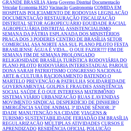
GRANDE BRASÍLIA
Alerta
Governo Distrital
Documentação
Veicular
Economia H2O
Vacinação
Gastronomia
COMIDA EM
HOSPITAIS
POLICIAMENTO DE RODOVIAS
LEGISLAÇÃO
DOCUMENTAÇÃO
RESTAURAÇÃO
FISCALIZAÇÃO
DISTRITAL
SETOR AGROPECUÁRIO
EQUIDADE RACIAL
AGROPECUÁRIA DISTRITAL
ASSISTENCIALISMO
SEMANA DA PÁTRIA
ESPLANADA DOS MINISTÉRIOS
PRAÇA DOS 3 PODERES
CENTRO DE BRASÍLIA
SETOR
COMERCIAL
ASA NORTE
ASA SUL
PLANO PILOTO
FESTA
BRASILIENSE
ÁGUA É VIDA...
O QUE FAZER???
FIM DE
SEMANA
FIM DE SEMANA PROLONGADO
RELIGIOSIDADE
BRASÍLIA TURÍSTICA
RODOVIÁRIA DO
PLANO PILOTO
RODOVIÁRIA INTERESTADUAL
PARQUE
DONA SARAH
PATRIOTISMO
CONGRESSO NACIONAL
ARTE & CULTURA
RACIONAMENTO
BATENDO O
MARTELO
PREVENÇÃO & PATRULHA
SOLIDARIEDADE
GOVERNAMENTAL
GOLPES E FRAUDES
ASSISTÊNCIA
SOCIAL
SAÚDE É O QUE INTERESSA
MATRIMÔNIO
SISTEMA VIÁRIO
URBANIZAÇÃO
RUAS E AVENIDAS
MOVIMENTO SINDICAL
DESPERDÍCIO DE DINHEIRO
EMERGÊNCIA
SAÚDE ANIMAL
3ª IDADE
SÊNIOR: 3ª
IDADE
MANUTENÇÃO NA CIDADE
VIAGENS &
TURISMO
SUSTENTABILIDADE
FERIADÃO EM BRASÍLIA
REGULARIZAÇÃO
MÚLTIPLAS ATIVIDADES
CURSOS E
APRENDIZADO
RESIDÊNCIA OFICIAL
POLUIÇÃO