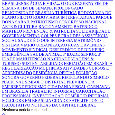
BRASILIENSE
ÁGUA É VIDA...
O QUE FAZER???
FIM DE
SEMANA
FIM DE SEMANA PROLONGADO
RELIGIOSIDADE
BRASÍLIA TURÍSTICA
RODOVIÁRIA DO
PLANO PILOTO
RODOVIÁRIA INTERESTADUAL
PARQUE
DONA SARAH
PATRIOTISMO
CONGRESSO NACIONAL
ARTE & CULTURA
RACIONAMENTO
BATENDO O
MARTELO
PREVENÇÃO & PATRULHA
SOLIDARIEDADE
GOVERNAMENTAL
GOLPES E FRAUDES
ASSISTÊNCIA
SOCIAL
SAÚDE É O QUE INTERESSA
MATRIMÔNIO
SISTEMA VIÁRIO
URBANIZAÇÃO
RUAS E AVENIDAS
MOVIMENTO SINDICAL
DESPERDÍCIO DE DINHEIRO
EMERGÊNCIA
SAÚDE ANIMAL
3ª IDADE
SÊNIOR: 3ª
IDADE
MANUTENÇÃO NA CIDADE
VIAGENS &
TURISMO
SUSTENTABILIDADE
FERIADÃO EM BRASÍLIA
REGULARIZAÇÃO
MÚLTIPLAS ATIVIDADES
CURSOS E
APRENDIZADO
RESIDÊNCIA OFICIAL
POLUIÇÃO
SONORA
GOVERNO FEDERAL
RECICLANDO
SÍMBOLO
NACIONAL
SÍMBOLO DISTRITAL
PREVIDÊNCIA
EMPREENDEDORISMO
CIDADANIA FISCAL
CARNAVAL
EM BRASÍLIA
TRABALHO INFORMAL
CAPACITAÇÃO
PROFISSIONAL
INVESTIGAÇÃO
COMÉRCIO INFORMAL
FOLCLORE EM BRASÍLIA
CIDADE-SATÉLITE
PONTO
FACULTATIVO
NOTÍCIAS DA CAPITAL FEDERAL
Nenhuma notícia encontrada