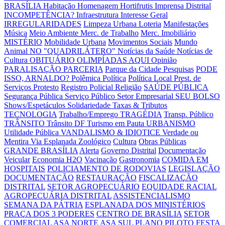
BRASÍLIA
Habitação
Homenagem
Hortifrutis
Imprensa Distrital
INCOMPETÊNCIA?
Infraestrutura
Interesse Geral
IRREGULARIDADES
Limpeza Urbana
Loteria
Manifestações
Música
Meio Ambiente
Merc. de Trabalho
Merc. Imobiliário
MISTÉRIO
Mobilidade Urbana
Movimentos Sociais
Mundo
Animal
NO "QUADRILÁTERO"
Notícias da Saúde
Notícias de
Cultura
OBITUÁRIO
OLIMPÍADAS AQUI
Opinião
PARALISAÇÃO
PARCERIA
Parque da Cidade
Pesquisas
PODE
ISSO, ARNALDO?
Polêmica
Política
Política Local
Prest. de
Serviços
Protesto
Registro Policial
Religião
SAÚDE PÚBLICA
Segurança Pública
Serviço Público
Setor Empresarial
SEU BOLSO
Shows/Espetáculos
Solidariedade
Taxas & Tributos
TECNOLOGIA
Trabalho/Emprego
TRAGÉDIA
Transp. Público
TRÂNSITO
Trânsito DF
Turismo em Pauta
URBANISMO
Utilidade Pública
VANDALISMO & IDIOTICE
Verdade ou
Mentira
Via Esplanada
Zoológico
Cultura
Obras Públicas
GRANDE BRASÍLIA
Alerta
Governo Distrital
Documentação
Veicular
Economia H2O
Vacinação
Gastronomia
COMIDA EM
HOSPITAIS
POLICIAMENTO DE RODOVIAS
LEGISLAÇÃO
DOCUMENTAÇÃO
RESTAURAÇÃO
FISCALIZAÇÃO
DISTRITAL
SETOR AGROPECUÁRIO
EQUIDADE RACIAL
AGROPECUÁRIA DISTRITAL
ASSISTENCIALISMO
SEMANA DA PÁTRIA
ESPLANADA DOS MINISTÉRIOS
PRAÇA DOS 3 PODERES
CENTRO DE BRASÍLIA
SETOR
COMERCIAL
ASA NORTE
ASA SUL
PLANO PILOTO
FESTA