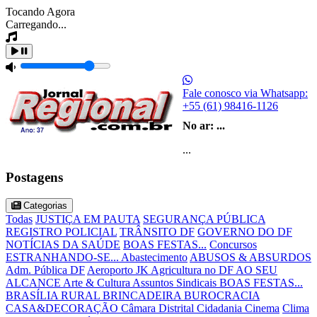
Tocando Agora
Carregando...
Fale conosco via Whatsapp:
+55 (61) 98416-1126
No ar:
...
...
Postagens
Categorias
Todas
JUSTIÇA EM PAUTA
SEGURANÇA PÚBLICA
REGISTRO POLICIAL
TRÂNSITO DF
GOVERNO DO DF
NOTÍCIAS DA SAÚDE
BOAS FESTAS...
Concursos
ESTRANHANDO-SE...
Abastecimento
ABUSOS & ABSURDOS
Adm. Pública DF
Aeroporto JK
Agricultura no DF
AO SEU
ALCANCE
Arte & Cultura
Assuntos Sindicais
BOAS FESTAS...
BRASÍLIA RURAL
BRINCADEIRA
BUROCRACIA
CASA&DECORAÇÃO
Câmara Distrital
Cidadania
Cinema
Clima