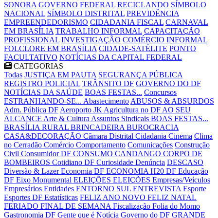
SONORA
GOVERNO FEDERAL
RECICLANDO
SÍMBOLO
NACIONAL
SÍMBOLO DISTRITAL
PREVIDÊNCIA
EMPREENDEDORISMO
CIDADANIA FISCAL
CARNAVAL
EM BRASÍLIA
TRABALHO INFORMAL
CAPACITAÇÃO
PROFISSIONAL
INVESTIGAÇÃO
COMÉRCIO INFORMAL
FOLCLORE EM BRASÍLIA
CIDADE-SATÉLITE
PONTO
FACULTATIVO
NOTÍCIAS DA CAPITAL FEDERAL
CATEGORIAS
Todas
JUSTIÇA EM PAUTA
SEGURANÇA PÚBLICA
REGISTRO POLICIAL
TRÂNSITO DF
GOVERNO DO DF
NOTÍCIAS DA SAÚDE
BOAS FESTAS...
Concursos
ESTRANHANDO-SE...
Abastecimento
ABUSOS & ABSURDOS
Adm. Pública DF
Aeroporto JK
Agricultura no DF
AO SEU
ALCANCE
Arte & Cultura
Assuntos Sindicais
BOAS FESTAS...
BRASÍLIA RURAL
BRINCADEIRA
BUROCRACIA
CASA&DECORAÇÃO
Câmara Distrital
Cidadania
Cinema
Clima
no Cerradão
Comércio
Comportamento
Comunicações
Construção
Civil
Consumidor DF
CONSUMO CANDANGO
CORPO DE
BOMBEIROS
Cotidiano DF
Curiosidade
Denúncia
DESCASO
Diversão & Lazer
Economia DF
ECONOMIA H20 DF
Educação
DF
Eixo Monumental
ELEIÇÕES
ELEIÇÕES
Empresas/Veículos
Empresários
Entidades
ENTORNO SUL
ENTREVISTA
Esporte
Esportes DF
Estatísticas
FELIZ ANO NOVO
FELIZ NATAL
FERIADO
FINAL DE SEMANA
Fiscalização
Folia do Momo
Gastronomia DF
Gente que é Notícia
Governo do DF
GRANDE