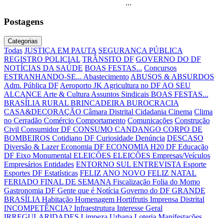
...
Postagens
Categorias
Todas
JUSTIÇA EM PAUTA
SEGURANÇA PÚBLICA
REGISTRO POLICIAL
TRÂNSITO DF
GOVERNO DO DF
NOTÍCIAS DA SAÚDE
BOAS FESTAS...
Concursos
ESTRANHANDO-SE...
Abastecimento
ABUSOS & ABSURDOS
Adm. Pública DF
Aeroporto JK
Agricultura no DF
AO SEU
ALCANCE
Arte & Cultura
Assuntos Sindicais
BOAS FESTAS...
BRASÍLIA RURAL
BRINCADEIRA
BUROCRACIA
CASA&DECORAÇÃO
Câmara Distrital
Cidadania
Cinema
Clima
no Cerradão
Comércio
Comportamento
Comunicações
Construção
Civil
Consumidor DF
CONSUMO CANDANGO
CORPO DE
BOMBEIROS
Cotidiano DF
Curiosidade
Denúncia
DESCASO
Diversão & Lazer
Economia DF
ECONOMIA H20 DF
Educação
DF
Eixo Monumental
ELEIÇÕES
ELEIÇÕES
Empresas/Veículos
Empresários
Entidades
ENTORNO SUL
ENTREVISTA
Esporte
Esportes DF
Estatísticas
FELIZ ANO NOVO
FELIZ NATAL
FERIADO
FINAL DE SEMANA
Fiscalização
Folia do Momo
Gastronomia DF
Gente que é Notícia
Governo do DF
GRANDE
BRASÍLIA
Habitação
Homenagem
Hortifrutis
Imprensa Distrital
INCOMPETÊNCIA?
Infraestrutura
Interesse Geral
IRREGULARIDADES
Limpeza Urbana
Loteria
Manifestações