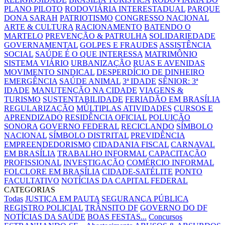
PLANO PILOTO
RODOVIÁRIA INTERESTADUAL
PARQUE
DONA SARAH
PATRIOTISMO
CONGRESSO NACIONAL
ARTE & CULTURA
RACIONAMENTO
BATENDO O
MARTELO
PREVENÇÃO & PATRULHA
SOLIDARIEDADE
GOVERNAMENTAL
GOLPES E FRAUDES
ASSISTÊNCIA
SOCIAL
SAÚDE É O QUE INTERESSA
MATRIMÔNIO
SISTEMA VIÁRIO
URBANIZAÇÃO
RUAS E AVENIDAS
MOVIMENTO SINDICAL
DESPERDÍCIO DE DINHEIRO
EMERGÊNCIA
SAÚDE ANIMAL
3ª IDADE
SÊNIOR: 3ª
IDADE
MANUTENÇÃO NA CIDADE
VIAGENS &
TURISMO
SUSTENTABILIDADE
FERIADÃO EM BRASÍLIA
REGULARIZAÇÃO
MÚLTIPLAS ATIVIDADES
CURSOS E
APRENDIZADO
RESIDÊNCIA OFICIAL
POLUIÇÃO
SONORA
GOVERNO FEDERAL
RECICLANDO
SÍMBOLO
NACIONAL
SÍMBOLO DISTRITAL
PREVIDÊNCIA
EMPREENDEDORISMO
CIDADANIA FISCAL
CARNAVAL
EM BRASÍLIA
TRABALHO INFORMAL
CAPACITAÇÃO
PROFISSIONAL
INVESTIGAÇÃO
COMÉRCIO INFORMAL
FOLCLORE EM BRASÍLIA
CIDADE-SATÉLITE
PONTO
FACULTATIVO
NOTÍCIAS DA CAPITAL FEDERAL
CATEGORIAS
Todas
JUSTIÇA EM PAUTA
SEGURANÇA PÚBLICA
REGISTRO POLICIAL
TRÂNSITO DF
GOVERNO DO DF
NOTÍCIAS DA SAÚDE
BOAS FESTAS...
Concursos