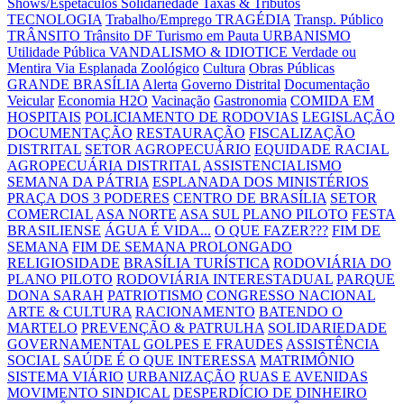
Shows/Espetáculos
Solidariedade
Taxas & Tributos
TECNOLOGIA
Trabalho/Emprego
TRAGÉDIA
Transp. Público
TRÂNSITO
Trânsito DF
Turismo em Pauta
URBANISMO
Utilidade Pública
VANDALISMO & IDIOTICE
Verdade ou
Mentira
Via Esplanada
Zoológico
Cultura
Obras Públicas
GRANDE BRASÍLIA
Alerta
Governo Distrital
Documentação
Veicular
Economia H2O
Vacinação
Gastronomia
COMIDA EM
HOSPITAIS
POLICIAMENTO DE RODOVIAS
LEGISLAÇÃO
DOCUMENTAÇÃO
RESTAURAÇÃO
FISCALIZAÇÃO
DISTRITAL
SETOR AGROPECUÁRIO
EQUIDADE RACIAL
AGROPECUÁRIA DISTRITAL
ASSISTENCIALISMO
SEMANA DA PÁTRIA
ESPLANADA DOS MINISTÉRIOS
PRAÇA DOS 3 PODERES
CENTRO DE BRASÍLIA
SETOR
COMERCIAL
ASA NORTE
ASA SUL
PLANO PILOTO
FESTA
BRASILIENSE
ÁGUA É VIDA...
O QUE FAZER???
FIM DE
SEMANA
FIM DE SEMANA PROLONGADO
RELIGIOSIDADE
BRASÍLIA TURÍSTICA
RODOVIÁRIA DO
PLANO PILOTO
RODOVIÁRIA INTERESTADUAL
PARQUE
DONA SARAH
PATRIOTISMO
CONGRESSO NACIONAL
ARTE & CULTURA
RACIONAMENTO
BATENDO O
MARTELO
PREVENÇÃO & PATRULHA
SOLIDARIEDADE
GOVERNAMENTAL
GOLPES E FRAUDES
ASSISTÊNCIA
SOCIAL
SAÚDE É O QUE INTERESSA
MATRIMÔNIO
SISTEMA VIÁRIO
URBANIZAÇÃO
RUAS E AVENIDAS
MOVIMENTO SINDICAL
DESPERDÍCIO DE DINHEIRO