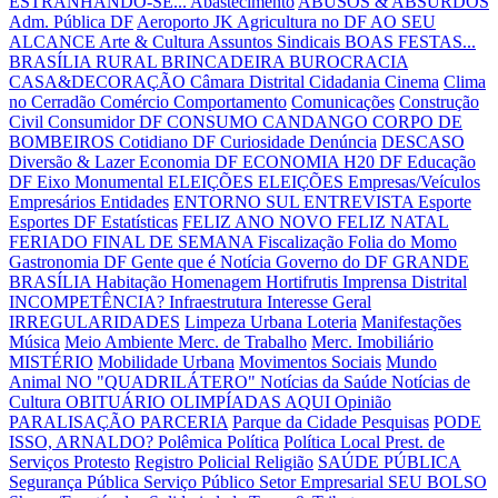
ESTRANHANDO-SE...
Abastecimento
ABUSOS & ABSURDOS
Adm. Pública DF
Aeroporto JK
Agricultura no DF
AO SEU
ALCANCE
Arte & Cultura
Assuntos Sindicais
BOAS FESTAS...
BRASÍLIA RURAL
BRINCADEIRA
BUROCRACIA
CASA&DECORAÇÃO
Câmara Distrital
Cidadania
Cinema
Clima
no Cerradão
Comércio
Comportamento
Comunicações
Construção
Civil
Consumidor DF
CONSUMO CANDANGO
CORPO DE
BOMBEIROS
Cotidiano DF
Curiosidade
Denúncia
DESCASO
Diversão & Lazer
Economia DF
ECONOMIA H20 DF
Educação
DF
Eixo Monumental
ELEIÇÕES
ELEIÇÕES
Empresas/Veículos
Empresários
Entidades
ENTORNO SUL
ENTREVISTA
Esporte
Esportes DF
Estatísticas
FELIZ ANO NOVO
FELIZ NATAL
FERIADO
FINAL DE SEMANA
Fiscalização
Folia do Momo
Gastronomia DF
Gente que é Notícia
Governo do DF
GRANDE
BRASÍLIA
Habitação
Homenagem
Hortifrutis
Imprensa Distrital
INCOMPETÊNCIA?
Infraestrutura
Interesse Geral
IRREGULARIDADES
Limpeza Urbana
Loteria
Manifestações
Música
Meio Ambiente
Merc. de Trabalho
Merc. Imobiliário
MISTÉRIO
Mobilidade Urbana
Movimentos Sociais
Mundo
Animal
NO "QUADRILÁTERO"
Notícias da Saúde
Notícias de
Cultura
OBITUÁRIO
OLIMPÍADAS AQUI
Opinião
PARALISAÇÃO
PARCERIA
Parque da Cidade
Pesquisas
PODE
ISSO, ARNALDO?
Polêmica
Política
Política Local
Prest. de
Serviços
Protesto
Registro Policial
Religião
SAÚDE PÚBLICA
Segurança Pública
Serviço Público
Setor Empresarial
SEU BOLSO