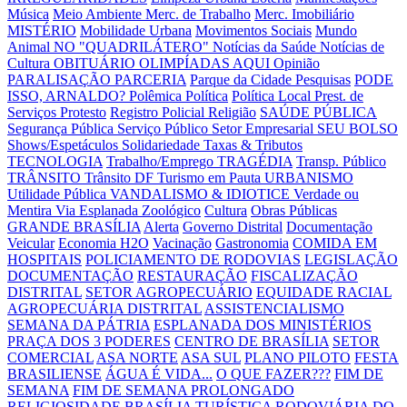
Música
Meio Ambiente
Merc. de Trabalho
Merc. Imobiliário
MISTÉRIO
Mobilidade Urbana
Movimentos Sociais
Mundo
Animal
NO "QUADRILÁTERO"
Notícias da Saúde
Notícias de
Cultura
OBITUÁRIO
OLIMPÍADAS AQUI
Opinião
PARALISAÇÃO
PARCERIA
Parque da Cidade
Pesquisas
PODE
ISSO, ARNALDO?
Polêmica
Política
Política Local
Prest. de
Serviços
Protesto
Registro Policial
Religião
SAÚDE PÚBLICA
Segurança Pública
Serviço Público
Setor Empresarial
SEU BOLSO
Shows/Espetáculos
Solidariedade
Taxas & Tributos
TECNOLOGIA
Trabalho/Emprego
TRAGÉDIA
Transp. Público
TRÂNSITO
Trânsito DF
Turismo em Pauta
URBANISMO
Utilidade Pública
VANDALISMO & IDIOTICE
Verdade ou
Mentira
Via Esplanada
Zoológico
Cultura
Obras Públicas
GRANDE BRASÍLIA
Alerta
Governo Distrital
Documentação
Veicular
Economia H2O
Vacinação
Gastronomia
COMIDA EM
HOSPITAIS
POLICIAMENTO DE RODOVIAS
LEGISLAÇÃO
DOCUMENTAÇÃO
RESTAURAÇÃO
FISCALIZAÇÃO
DISTRITAL
SETOR AGROPECUÁRIO
EQUIDADE RACIAL
AGROPECUÁRIA DISTRITAL
ASSISTENCIALISMO
SEMANA DA PÁTRIA
ESPLANADA DOS MINISTÉRIOS
PRAÇA DOS 3 PODERES
CENTRO DE BRASÍLIA
SETOR
COMERCIAL
ASA NORTE
ASA SUL
PLANO PILOTO
FESTA
BRASILIENSE
ÁGUA É VIDA...
O QUE FAZER???
FIM DE
SEMANA
FIM DE SEMANA PROLONGADO
RELIGIOSIDADE
BRASÍLIA TURÍSTICA
RODOVIÁRIA DO