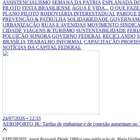
ASSISTENCIALISMO
SEMANA DA PÁTRIA
ESPLANADA DO
PILOTO
FESTA BRASILIENSE
ÁGUA É VIDA...
O QUE FAZE
PLANO PILOTO
RODOVIÁRIA INTERESTADUAL
PARQUE 
PREVENÇÃO & PATRULHA
SOLIDARIEDADE GOVERNAM
URBANIZAÇÃO
RUAS E AVENIDAS
MOVIMENTO SINDIC
CIDADE
VIAGENS & TURISMO
SUSTENTABILIDADE
FERI
POLUIÇÃO SONORA
GOVERNO FEDERAL
RECICLANDO
BRASÍLIA
TRABALHO INFORMAL
CAPACITAÇÃO PROFIS
NOTÍCIAS DA CAPITAL FEDERAL
24/07/2026 • 12:33
AEROPORTO JK: Tarifas de embarque e de conexão aumentam no Te
EXPEDIENTE: Jornal Regional (Desde 1989) é uma publicação de: Maria Giullia B