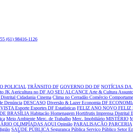
55 (61) 98416-1126
O POLICIAL
TRÂNSITO DF
GOVERNO DO DF
NOTÍCIAS DA
to JK
Agricultura no DF
AO SEU ALCANCE
Arte & Cultura
Assunto
Distrital
Cidadania
Cinema
Clima no Cerradão
Comércio
Comportame
de
Denúncia
DESCASO
Diversão & Lazer
Economia DF
ECONOMIA
VISTA
Esporte
Esportes DF
Estatísticas
FELIZ ANO NOVO
FELIZ
DE BRASÍLIA
Habitação
Homenagem
Hortifrutis
Imprensa Distrital
ica
Meio Ambiente
Merc. de Trabalho
Merc. Imobiliário
MISTÉRIO
M
UÁRIO
OLIMPÍADAS AQUI
Opinião
PARALISAÇÃO
PARCERIA
ligião
SAÚDE PÚBLICA
Segurança Pública
Serviço Público
Setor E