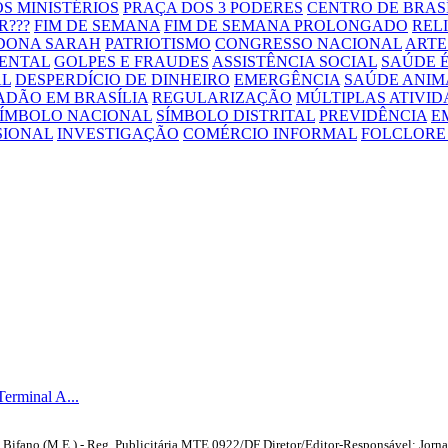
S MINISTÉRIOS
PRAÇA DOS 3 PODERES
CENTRO DE BRAS
R???
FIM DE SEMANA
FIM DE SEMANA PROLONGADO
REL
DONA SARAH
PATRIOTISMO
CONGRESSO NACIONAL
ARTE
ENTAL
GOLPES E FRAUDES
ASSISTÊNCIA SOCIAL
SAÚDE É
AL
DESPERDÍCIO DE DINHEIRO
EMERGÊNCIA
SAÚDE ANIM
ADÃO EM BRASÍLIA
REGULARIZAÇÃO
MÚLTIPLAS ATIVID
SÍMBOLO NACIONAL
SÍMBOLO DISTRITAL
PREVIDÊNCIA
E
SIONAL
INVESTIGAÇÃO
COMÉRCIO INFORMAL
FOLCLORE 
rminal A...
ifano (M.E.) - Reg. Publicitária MTE 0922/DF Diretor/Editor-Responsável: Jornal