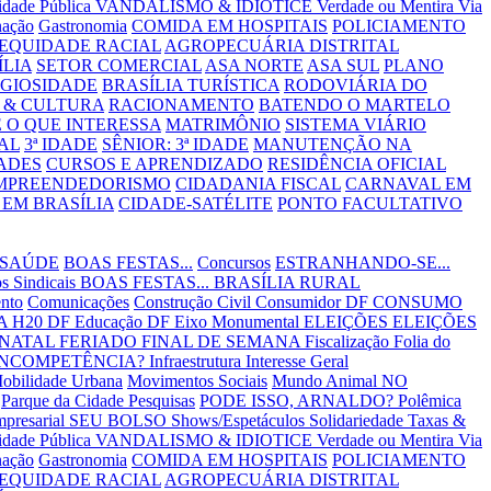
lidade Pública
VANDALISMO & IDIOTICE
Verdade ou Mentira
Via
nação
Gastronomia
COMIDA EM HOSPITAIS
POLICIAMENTO
EQUIDADE RACIAL
AGROPECUÁRIA DISTRITAL
ÍLIA
SETOR COMERCIAL
ASA NORTE
ASA SUL
PLANO
IGIOSIDADE
BRASÍLIA TURÍSTICA
RODOVIÁRIA DO
 & CULTURA
RACIONAMENTO
BATENDO O MARTELO
 O QUE INTERESSA
MATRIMÔNIO
SISTEMA VIÁRIO
AL
3ª IDADE
SÊNIOR: 3ª IDADE
MANUTENÇÃO NA
ADES
CURSOS E APRENDIZADO
RESIDÊNCIA OFICIAL
MPREENDEDORISMO
CIDADANIA FISCAL
CARNAVAL EM
EM BRASÍLIA
CIDADE-SATÉLITE
PONTO FACULTATIVO
 SAÚDE
BOAS FESTAS...
Concursos
ESTRANHANDO-SE...
s Sindicais
BOAS FESTAS...
BRASÍLIA RURAL
nto
Comunicações
Construção Civil
Consumidor DF
CONSUMO
 H20 DF
Educação DF
Eixo Monumental
ELEIÇÕES
ELEIÇÕES
 NATAL
FERIADO
FINAL DE SEMANA
Fiscalização
Folia do
INCOMPETÊNCIA?
Infraestrutura
Interesse Geral
obilidade Urbana
Movimentos Sociais
Mundo Animal
NO
Parque da Cidade
Pesquisas
PODE ISSO, ARNALDO?
Polêmica
mpresarial
SEU BOLSO
Shows/Espetáculos
Solidariedade
Taxas &
lidade Pública
VANDALISMO & IDIOTICE
Verdade ou Mentira
Via
nação
Gastronomia
COMIDA EM HOSPITAIS
POLICIAMENTO
EQUIDADE RACIAL
AGROPECUÁRIA DISTRITAL