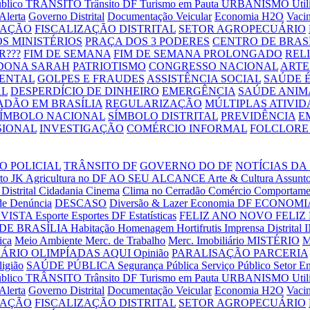
úblico
TRÂNSITO
Trânsito DF
Turismo em Pauta
URBANISMO
Uti
Alerta
Governo Distrital
Documentação Veicular
Economia H2O
Vaci
RAÇÃO
FISCALIZAÇÃO DISTRITAL
SETOR AGROPECUÁRIO
S MINISTÉRIOS
PRAÇA DOS 3 PODERES
CENTRO DE BRAS
R???
FIM DE SEMANA
FIM DE SEMANA PROLONGADO
REL
DONA SARAH
PATRIOTISMO
CONGRESSO NACIONAL
ARTE
ENTAL
GOLPES E FRAUDES
ASSISTÊNCIA SOCIAL
SAÚDE É
AL
DESPERDÍCIO DE DINHEIRO
EMERGÊNCIA
SAÚDE ANIM
ADÃO EM BRASÍLIA
REGULARIZAÇÃO
MÚLTIPLAS ATIVID
SÍMBOLO NACIONAL
SÍMBOLO DISTRITAL
PREVIDÊNCIA
E
SIONAL
INVESTIGAÇÃO
COMÉRCIO INFORMAL
FOLCLORE 
O POLICIAL
TRÂNSITO DF
GOVERNO DO DF
NOTÍCIAS DA
to JK
Agricultura no DF
AO SEU ALCANCE
Arte & Cultura
Assunto
Distrital
Cidadania
Cinema
Clima no Cerradão
Comércio
Comportame
de
Denúncia
DESCASO
Diversão & Lazer
Economia DF
ECONOMIA
VISTA
Esporte
Esportes DF
Estatísticas
FELIZ ANO NOVO
FELIZ
DE BRASÍLIA
Habitação
Homenagem
Hortifrutis
Imprensa Distrital
ica
Meio Ambiente
Merc. de Trabalho
Merc. Imobiliário
MISTÉRIO
M
UÁRIO
OLIMPÍADAS AQUI
Opinião
PARALISAÇÃO
PARCERIA
ligião
SAÚDE PÚBLICA
Segurança Pública
Serviço Público
Setor E
úblico
TRÂNSITO
Trânsito DF
Turismo em Pauta
URBANISMO
Uti
Alerta
Governo Distrital
Documentação Veicular
Economia H2O
Vaci
RAÇÃO
FISCALIZAÇÃO DISTRITAL
SETOR AGROPECUÁRIO