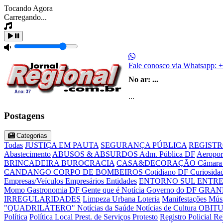
Tocando Agora
Carregando...
Fale conosco via Whatsapp:
+
No ar:
...
...
Postagens
Categorias
Todas
JUSTIÇA EM PAUTA
SEGURANÇA PÚBLICA
REGISTR
Abastecimento
ABUSOS & ABSURDOS
Adm. Pública DF
Aeropor
BRINCADEIRA
BUROCRACIA
CASA&DECORAÇÃO
Câmara 
CANDANGO
CORPO DE BOMBEIROS
Cotidiano DF
Curiosida
Empresas/Veículos
Empresários
Entidades
ENTORNO SUL
ENTRE
Momo
Gastronomia DF
Gente que é Notícia
Governo do DF
GRAN
IRREGULARIDADES
Limpeza Urbana
Loteria
Manifestações
Mús
"QUADRILÁTERO"
Notícias da Saúde
Notícias de Cultura
OBIT
Política
Política Local
Prest. de Serviços
Protesto
Registro Policial
Re