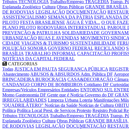
Tributos
TECNOLOGIA
Trabalho/Emprego
TRAGÉDIA
Transp. P
Esplanada
Zoológico
Cultura
Obras Públicas
GRANDE BRASÍLIA
DE RODOVIAS
LEGISLAÇÃO
DOCUMENTAÇÃO
RESTAU
ASSISTENCIALISMO
SEMANA DA PÁTRIA
ESPLANADA DO
PILOTO
FESTA BRASILIENSE
ÁGUA É VIDA...
O QUE FAZE
PLANO PILOTO
RODOVIÁRIA INTERESTADUAL
PARQUE 
PREVENÇÃO & PATRULHA
SOLIDARIEDADE GOVERNAM
URBANIZAÇÃO
RUAS E AVENIDAS
MOVIMENTO SINDIC
CIDADE
VIAGENS & TURISMO
SUSTENTABILIDADE
FERI
POLUIÇÃO SONORA
GOVERNO FEDERAL
RECICLANDO
BRASÍLIA
TRABALHO INFORMAL
CAPACITAÇÃO PROFIS
NOTÍCIAS DA CAPITAL FEDERAL
CATEGORIAS
Todas
JUSTIÇA EM PAUTA
SEGURANÇA PÚBLICA
REGISTR
Abastecimento
ABUSOS & ABSURDOS
Adm. Pública DF
Aeropor
BRINCADEIRA
BUROCRACIA
CASA&DECORAÇÃO
Câmara 
CANDANGO
CORPO DE BOMBEIROS
Cotidiano DF
Curiosida
Empresas/Veículos
Empresários
Entidades
ENTORNO SUL
ENTRE
Momo
Gastronomia DF
Gente que é Notícia
Governo do DF
GRAN
IRREGULARIDADES
Limpeza Urbana
Loteria
Manifestações
Mús
"QUADRILÁTERO"
Notícias da Saúde
Notícias de Cultura
OBIT
Política
Política Local
Prest. de Serviços
Protesto
Registro Policial
Re
Tributos
TECNOLOGIA
Trabalho/Emprego
TRAGÉDIA
Transp. P
Esplanada
Zoológico
Cultura
Obras Públicas
GRANDE BRASÍLIA
DE RODOVIAS
LEGISLAÇÃO
DOCUMENTAÇÃO
RESTAU