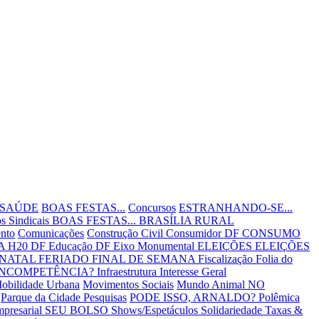
 SAÚDE
BOAS FESTAS...
Concursos
ESTRANHANDO-SE...
s Sindicais
BOAS FESTAS...
BRASÍLIA RURAL
nto
Comunicações
Construção Civil
Consumidor DF
CONSUMO
 H20 DF
Educação DF
Eixo Monumental
ELEIÇÕES
ELEIÇÕES
 NATAL
FERIADO
FINAL DE SEMANA
Fiscalização
Folia do
INCOMPETÊNCIA?
Infraestrutura
Interesse Geral
obilidade Urbana
Movimentos Sociais
Mundo Animal
NO
Parque da Cidade
Pesquisas
PODE ISSO, ARNALDO?
Polêmica
mpresarial
SEU BOLSO
Shows/Espetáculos
Solidariedade
Taxas &