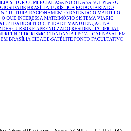
ÍLIA
SETOR COMERCIAL
ASA NORTE
ASA SUL
PLANO
IGIOSIDADE
BRASÍLIA TURÍSTICA
RODOVIÁRIA DO
 & CULTURA
RACIONAMENTO
BATENDO O MARTELO
 O QUE INTERESSA
MATRIMÔNIO
SISTEMA VIÁRIO
AL
3ª IDADE
SÊNIOR: 3ª IDADE
MANUTENÇÃO NA
ADES
CURSOS E APRENDIZADO
RESIDÊNCIA OFICIAL
MPREENDEDORISMO
CIDADANIA FISCAL
CARNAVAL EM
EM BRASÍLIA
CIDADE-SATÉLITE
PONTO FACULTATIVO
ista Profissional (1977) Gervasio Bifano // Reg. MTb 2335/DRT-DF (1986) //