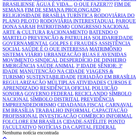
BRASILIENSE
ÁGUA É VIDA...
O QUE FAZER???
FIM DE
SEMANA
FIM DE SEMANA PROLONGADO
RELIGIOSIDADE
BRASÍLIA TURÍSTICA
RODOVIÁRIA DO
PLANO PILOTO
RODOVIÁRIA INTERESTADUAL
PARQUE
DONA SARAH
PATRIOTISMO
CONGRESSO NACIONAL
ARTE & CULTURA
RACIONAMENTO
BATENDO O
MARTELO
PREVENÇÃO & PATRULHA
SOLIDARIEDADE
GOVERNAMENTAL
GOLPES E FRAUDES
ASSISTÊNCIA
SOCIAL
SAÚDE É O QUE INTERESSA
MATRIMÔNIO
SISTEMA VIÁRIO
URBANIZAÇÃO
RUAS E AVENIDAS
MOVIMENTO SINDICAL
DESPERDÍCIO DE DINHEIRO
EMERGÊNCIA
SAÚDE ANIMAL
3ª IDADE
SÊNIOR: 3ª
IDADE
MANUTENÇÃO NA CIDADE
VIAGENS &
TURISMO
SUSTENTABILIDADE
FERIADÃO EM BRASÍLIA
REGULARIZAÇÃO
MÚLTIPLAS ATIVIDADES
CURSOS E
APRENDIZADO
RESIDÊNCIA OFICIAL
POLUIÇÃO
SONORA
GOVERNO FEDERAL
RECICLANDO
SÍMBOLO
NACIONAL
SÍMBOLO DISTRITAL
PREVIDÊNCIA
EMPREENDEDORISMO
CIDADANIA FISCAL
CARNAVAL
EM BRASÍLIA
TRABALHO INFORMAL
CAPACITAÇÃO
PROFISSIONAL
INVESTIGAÇÃO
COMÉRCIO INFORMAL
FOLCLORE EM BRASÍLIA
CIDADE-SATÉLITE
PONTO
FACULTATIVO
NOTÍCIAS DA CAPITAL FEDERAL
Nenhuma notícia encontrada