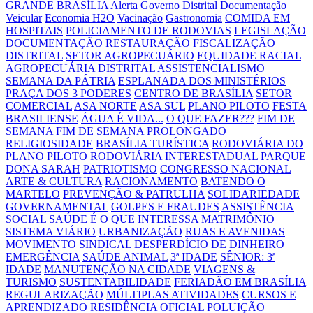
GRANDE BRASÍLIA
Alerta
Governo Distrital
Documentação
Veicular
Economia H2O
Vacinação
Gastronomia
COMIDA EM
HOSPITAIS
POLICIAMENTO DE RODOVIAS
LEGISLAÇÃO
DOCUMENTAÇÃO
RESTAURAÇÃO
FISCALIZAÇÃO
DISTRITAL
SETOR AGROPECUÁRIO
EQUIDADE RACIAL
AGROPECUÁRIA DISTRITAL
ASSISTENCIALISMO
SEMANA DA PÁTRIA
ESPLANADA DOS MINISTÉRIOS
PRAÇA DOS 3 PODERES
CENTRO DE BRASÍLIA
SETOR
COMERCIAL
ASA NORTE
ASA SUL
PLANO PILOTO
FESTA
BRASILIENSE
ÁGUA É VIDA...
O QUE FAZER???
FIM DE
SEMANA
FIM DE SEMANA PROLONGADO
RELIGIOSIDADE
BRASÍLIA TURÍSTICA
RODOVIÁRIA DO
PLANO PILOTO
RODOVIÁRIA INTERESTADUAL
PARQUE
DONA SARAH
PATRIOTISMO
CONGRESSO NACIONAL
ARTE & CULTURA
RACIONAMENTO
BATENDO O
MARTELO
PREVENÇÃO & PATRULHA
SOLIDARIEDADE
GOVERNAMENTAL
GOLPES E FRAUDES
ASSISTÊNCIA
SOCIAL
SAÚDE É O QUE INTERESSA
MATRIMÔNIO
SISTEMA VIÁRIO
URBANIZAÇÃO
RUAS E AVENIDAS
MOVIMENTO SINDICAL
DESPERDÍCIO DE DINHEIRO
EMERGÊNCIA
SAÚDE ANIMAL
3ª IDADE
SÊNIOR: 3ª
IDADE
MANUTENÇÃO NA CIDADE
VIAGENS &
TURISMO
SUSTENTABILIDADE
FERIADÃO EM BRASÍLIA
REGULARIZAÇÃO
MÚLTIPLAS ATIVIDADES
CURSOS E
APRENDIZADO
RESIDÊNCIA OFICIAL
POLUIÇÃO