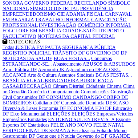
SONORA
GOVERNO FEDERAL
RECICLANDO
SÍMBOLO
NACIONAL
SÍMBOLO DISTRITAL
PREVIDÊNCIA
EMPREENDEDORISMO
CIDADANIA FISCAL
CARNAVAL
EM BRASÍLIA
TRABALHO INFORMAL
CAPACITAÇÃO
PROFISSIONAL
INVESTIGAÇÃO
COMÉRCIO INFORMAL
FOLCLORE EM BRASÍLIA
CIDADE-SATÉLITE
PONTO
FACULTATIVO
NOTÍCIAS DA CAPITAL FEDERAL
CATEGORIAS
Todas
JUSTIÇA EM PAUTA
SEGURANÇA PÚBLICA
REGISTRO POLICIAL
TRÂNSITO DF
GOVERNO DO DF
NOTÍCIAS DA SAÚDE
BOAS FESTAS...
Concursos
ESTRANHANDO-SE...
Abastecimento
ABUSOS & ABSURDOS
Adm. Pública DF
Aeroporto JK
Agricultura no DF
AO SEU
ALCANCE
Arte & Cultura
Assuntos Sindicais
BOAS FESTAS...
BRASÍLIA RURAL
BRINCADEIRA
BUROCRACIA
CASA&DECORAÇÃO
Câmara Distrital
Cidadania
Cinema
Clima
no Cerradão
Comércio
Comportamento
Comunicações
Construção
Civil
Consumidor DF
CONSUMO CANDANGO
CORPO DE
BOMBEIROS
Cotidiano DF
Curiosidade
Denúncia
DESCASO
Diversão & Lazer
Economia DF
ECONOMIA H20 DF
Educação
DF
Eixo Monumental
ELEIÇÕES
ELEIÇÕES
Empresas/Veículos
Empresários
Entidades
ENTORNO SUL
ENTREVISTA
Esporte
Esportes DF
Estatísticas
FELIZ ANO NOVO
FELIZ NATAL
FERIADO
FINAL DE SEMANA
Fiscalização
Folia do Momo
Gastronomia DF
Gente que é Notícia
Governo do DF
GRANDE