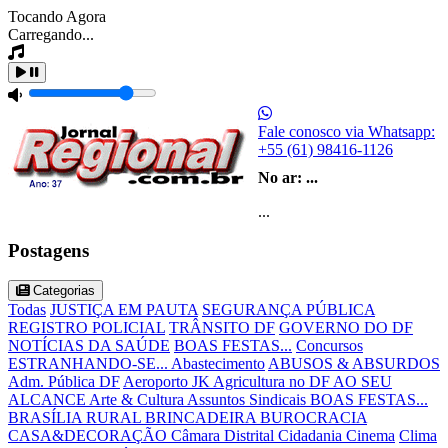
Tocando Agora
Carregando...
Fale conosco via Whatsapp:
+55 (61) 98416-1126
No ar:
...
...
Postagens
Categorias
Todas
JUSTIÇA EM PAUTA
SEGURANÇA PÚBLICA
REGISTRO POLICIAL
TRÂNSITO DF
GOVERNO DO DF
NOTÍCIAS DA SAÚDE
BOAS FESTAS...
Concursos
ESTRANHANDO-SE...
Abastecimento
ABUSOS & ABSURDOS
Adm. Pública DF
Aeroporto JK
Agricultura no DF
AO SEU
ALCANCE
Arte & Cultura
Assuntos Sindicais
BOAS FESTAS...
BRASÍLIA RURAL
BRINCADEIRA
BUROCRACIA
CASA&DECORAÇÃO
Câmara Distrital
Cidadania
Cinema
Clima