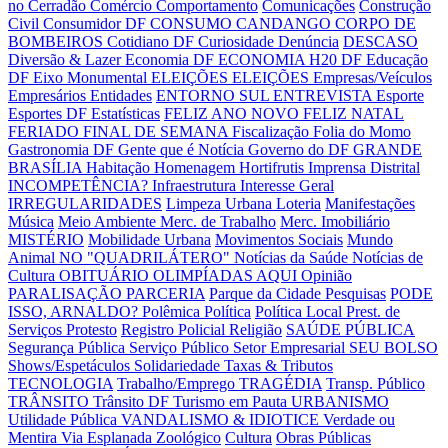
no Cerradão
Comércio
Comportamento
Comunicações
Construção
Civil
Consumidor DF
CONSUMO CANDANGO
CORPO DE
BOMBEIROS
Cotidiano DF
Curiosidade
Denúncia
DESCASO
Diversão & Lazer
Economia DF
ECONOMIA H20 DF
Educação
DF
Eixo Monumental
ELEIÇÕES
ELEIÇÕES
Empresas/Veículos
Empresários
Entidades
ENTORNO SUL
ENTREVISTA
Esporte
Esportes DF
Estatísticas
FELIZ ANO NOVO
FELIZ NATAL
FERIADO
FINAL DE SEMANA
Fiscalização
Folia do Momo
Gastronomia DF
Gente que é Notícia
Governo do DF
GRANDE
BRASÍLIA
Habitação
Homenagem
Hortifrutis
Imprensa Distrital
INCOMPETÊNCIA?
Infraestrutura
Interesse Geral
IRREGULARIDADES
Limpeza Urbana
Loteria
Manifestações
Música
Meio Ambiente
Merc. de Trabalho
Merc. Imobiliário
MISTÉRIO
Mobilidade Urbana
Movimentos Sociais
Mundo
Animal
NO "QUADRILÁTERO"
Notícias da Saúde
Notícias de
Cultura
OBITUÁRIO
OLIMPÍADAS AQUI
Opinião
PARALISAÇÃO
PARCERIA
Parque da Cidade
Pesquisas
PODE
ISSO, ARNALDO?
Polêmica
Política
Política Local
Prest. de
Serviços
Protesto
Registro Policial
Religião
SAÚDE PÚBLICA
Segurança Pública
Serviço Público
Setor Empresarial
SEU BOLSO
Shows/Espetáculos
Solidariedade
Taxas & Tributos
TECNOLOGIA
Trabalho/Emprego
TRAGÉDIA
Transp. Público
TRÂNSITO
Trânsito DF
Turismo em Pauta
URBANISMO
Utilidade Pública
VANDALISMO & IDIOTICE
Verdade ou
Mentira
Via Esplanada
Zoológico
Cultura
Obras Públicas