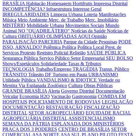
BRASÍLIA
Habitação
Homenagem
Hortifrutis
Imprensa Distrital
INCOMPETÊNCIA?
Infraestrutura
Interesse Geral
IRREGULARIDADES
Limpeza Urbana
Loteria
Manifestações
Música
Meio Ambiente
Merc. de Trabalho
Merc. Imobiliário
MISTÉRIO
Mobilidade Urbana
Movimentos Sociais
Mundo
Animal
NO "QUADRILÁTERO"
Notícias da Saúde
Notícias de
Cultura
OBITUÁRIO
OLIMPÍADAS AQUI
Opinião
PARALISAÇÃO
PARCERIA
Parque da Cidade
Pesquisas
PODE
ISSO, ARNALDO?
Polêmica
Política
Política Local
Prest. de
Serviços
Protesto
Registro Policial
Religião
SAÚDE PÚBLICA
Segurança Pública
Serviço Público
Setor Empresarial
SEU BOLSO
Shows/Espetáculos
Solidariedade
Taxas & Tributos
TECNOLOGIA
Trabalho/Emprego
TRAGÉDIA
Transp. Público
TRÂNSITO
Trânsito DF
Turismo em Pauta
URBANISMO
Utilidade Pública
VANDALISMO & IDIOTICE
Verdade ou
Mentira
Via Esplanada
Zoológico
Cultura
Obras Públicas
GRANDE BRASÍLIA
Alerta
Governo Distrital
Documentação
Veicular
Economia H2O
Vacinação
Gastronomia
COMIDA EM
HOSPITAIS
POLICIAMENTO DE RODOVIAS
LEGISLAÇÃO
DOCUMENTAÇÃO
RESTAURAÇÃO
FISCALIZAÇÃO
DISTRITAL
SETOR AGROPECUÁRIO
EQUIDADE RACIAL
AGROPECUÁRIA DISTRITAL
ASSISTENCIALISMO
SEMANA DA PÁTRIA
ESPLANADA DOS MINISTÉRIOS
PRAÇA DOS 3 PODERES
CENTRO DE BRASÍLIA
SETOR
COMERCIAL
ASA NORTE
ASA SUL
PLANO PILOTO
FESTA