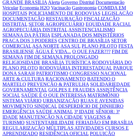
GRANDE BRASÍLIA
Alerta
Governo Distrital
Documentação
Veicular
Economia H2O
Vacinação
Gastronomia
COMIDA EM
HOSPITAIS
POLICIAMENTO DE RODOVIAS
LEGISLAÇÃO
DOCUMENTAÇÃO
RESTAURAÇÃO
FISCALIZAÇÃO
DISTRITAL
SETOR AGROPECUÁRIO
EQUIDADE RACIAL
AGROPECUÁRIA DISTRITAL
ASSISTENCIALISMO
SEMANA DA PÁTRIA
ESPLANADA DOS MINISTÉRIOS
PRAÇA DOS 3 PODERES
CENTRO DE BRASÍLIA
SETOR
COMERCIAL
ASA NORTE
ASA SUL
PLANO PILOTO
FESTA
BRASILIENSE
ÁGUA É VIDA...
O QUE FAZER???
FIM DE
SEMANA
FIM DE SEMANA PROLONGADO
RELIGIOSIDADE
BRASÍLIA TURÍSTICA
RODOVIÁRIA DO
PLANO PILOTO
RODOVIÁRIA INTERESTADUAL
PARQUE
DONA SARAH
PATRIOTISMO
CONGRESSO NACIONAL
ARTE & CULTURA
RACIONAMENTO
BATENDO O
MARTELO
PREVENÇÃO & PATRULHA
SOLIDARIEDADE
GOVERNAMENTAL
GOLPES E FRAUDES
ASSISTÊNCIA
SOCIAL
SAÚDE É O QUE INTERESSA
MATRIMÔNIO
SISTEMA VIÁRIO
URBANIZAÇÃO
RUAS E AVENIDAS
MOVIMENTO SINDICAL
DESPERDÍCIO DE DINHEIRO
EMERGÊNCIA
SAÚDE ANIMAL
3ª IDADE
SÊNIOR: 3ª
IDADE
MANUTENÇÃO NA CIDADE
VIAGENS &
TURISMO
SUSTENTABILIDADE
FERIADÃO EM BRASÍLIA
REGULARIZAÇÃO
MÚLTIPLAS ATIVIDADES
CURSOS E
APRENDIZADO
RESIDÊNCIA OFICIAL
POLUIÇÃO