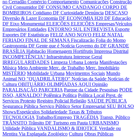
no Cerradão
Comércio
Comportamento
Comunicações
Construção
Civil
Consumidor DF
CONSUMO CANDANGO
CORPO DE
BOMBEIROS
Cotidiano DF
Curiosidade
Denúncia
DESCASO
Diversão & Lazer
Economia DF
ECONOMIA H20 DF
Educação
DF
Eixo Monumental
ELEIÇÕES
ELEIÇÕES
Empresas/Veículos
Empresários
Entidades
ENTORNO SUL
ENTREVISTA
Esporte
Esportes DF
Estatísticas
FELIZ ANO NOVO
FELIZ NATAL
FERIADO
FINAL DE SEMANA
Fiscalização
Folia do Momo
Gastronomia DF
Gente que é Notícia
Governo do DF
GRANDE
BRASÍLIA
Habitação
Homenagem
Hortifrutis
Imprensa Distrital
INCOMPETÊNCIA?
Infraestrutura
Interesse Geral
IRREGULARIDADES
Limpeza Urbana
Loteria
Manifestações
Música
Meio Ambiente
Merc. de Trabalho
Merc. Imobiliário
MISTÉRIO
Mobilidade Urbana
Movimentos Sociais
Mundo
Animal
NO "QUADRILÁTERO"
Notícias da Saúde
Notícias de
Cultura
OBITUÁRIO
OLIMPÍADAS AQUI
Opinião
PARALISAÇÃO
PARCERIA
Parque da Cidade
Pesquisas
PODE
ISSO, ARNALDO?
Polêmica
Política
Política Local
Prest. de
Serviços
Protesto
Registro Policial
Religião
SAÚDE PÚBLICA
Segurança Pública
Serviço Público
Setor Empresarial
SEU BOLSO
Shows/Espetáculos
Solidariedade
Taxas & Tributos
TECNOLOGIA
Trabalho/Emprego
TRAGÉDIA
Transp. Público
TRÂNSITO
Trânsito DF
Turismo em Pauta
URBANISMO
Utilidade Pública
VANDALISMO & IDIOTICE
Verdade ou
Mentira
Via Esplanada
Zoológico
Cultura
Obras Públicas