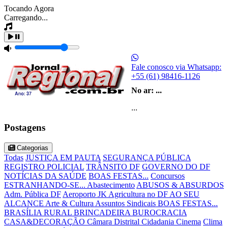
Tocando Agora
Carregando...
Fale conosco via Whatsapp:
+55 (61) 98416-1126
No ar:
...
...
Postagens
Categorias
Todas
JUSTIÇA EM PAUTA
SEGURANÇA PÚBLICA
REGISTRO POLICIAL
TRÂNSITO DF
GOVERNO DO DF
NOTÍCIAS DA SAÚDE
BOAS FESTAS...
Concursos
ESTRANHANDO-SE...
Abastecimento
ABUSOS & ABSURDOS
Adm. Pública DF
Aeroporto JK
Agricultura no DF
AO SEU
ALCANCE
Arte & Cultura
Assuntos Sindicais
BOAS FESTAS...
BRASÍLIA RURAL
BRINCADEIRA
BUROCRACIA
CASA&DECORAÇÃO
Câmara Distrital
Cidadania
Cinema
Clima