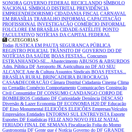
SONORA
GOVERNO FEDERAL
RECICLANDO
SÍMBOLO
NACIONAL
SÍMBOLO DISTRITAL
PREVIDÊNCIA
EMPREENDEDORISMO
CIDADANIA FISCAL
CARNAVAL
EM BRASÍLIA
TRABALHO INFORMAL
CAPACITAÇÃO
PROFISSIONAL
INVESTIGAÇÃO
COMÉRCIO INFORMAL
FOLCLORE EM BRASÍLIA
CIDADE-SATÉLITE
PONTO
FACULTATIVO
NOTÍCIAS DA CAPITAL FEDERAL
CATEGORIAS
Todas
JUSTIÇA EM PAUTA
SEGURANÇA PÚBLICA
REGISTRO POLICIAL
TRÂNSITO DF
GOVERNO DO DF
NOTÍCIAS DA SAÚDE
BOAS FESTAS...
Concursos
ESTRANHANDO-SE...
Abastecimento
ABUSOS & ABSURDOS
Adm. Pública DF
Aeroporto JK
Agricultura no DF
AO SEU
ALCANCE
Arte & Cultura
Assuntos Sindicais
BOAS FESTAS...
BRASÍLIA RURAL
BRINCADEIRA
BUROCRACIA
CASA&DECORAÇÃO
Câmara Distrital
Cidadania
Cinema
Clima
no Cerradão
Comércio
Comportamento
Comunicações
Construção
Civil
Consumidor DF
CONSUMO CANDANGO
CORPO DE
BOMBEIROS
Cotidiano DF
Curiosidade
Denúncia
DESCASO
Diversão & Lazer
Economia DF
ECONOMIA H20 DF
Educação
DF
Eixo Monumental
ELEIÇÕES
ELEIÇÕES
Empresas/Veículos
Empresários
Entidades
ENTORNO SUL
ENTREVISTA
Esporte
Esportes DF
Estatísticas
FELIZ ANO NOVO
FELIZ NATAL
FERIADO
FINAL DE SEMANA
Fiscalização
Folia do Momo
Gastronomia DF
Gente que é Notícia
Governo do DF
GRANDE