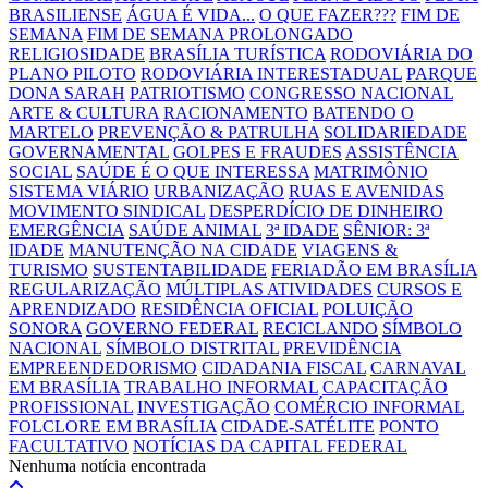
BRASILIENSE
ÁGUA É VIDA...
O QUE FAZER???
FIM DE
SEMANA
FIM DE SEMANA PROLONGADO
RELIGIOSIDADE
BRASÍLIA TURÍSTICA
RODOVIÁRIA DO
PLANO PILOTO
RODOVIÁRIA INTERESTADUAL
PARQUE
DONA SARAH
PATRIOTISMO
CONGRESSO NACIONAL
ARTE & CULTURA
RACIONAMENTO
BATENDO O
MARTELO
PREVENÇÃO & PATRULHA
SOLIDARIEDADE
GOVERNAMENTAL
GOLPES E FRAUDES
ASSISTÊNCIA
SOCIAL
SAÚDE É O QUE INTERESSA
MATRIMÔNIO
SISTEMA VIÁRIO
URBANIZAÇÃO
RUAS E AVENIDAS
MOVIMENTO SINDICAL
DESPERDÍCIO DE DINHEIRO
EMERGÊNCIA
SAÚDE ANIMAL
3ª IDADE
SÊNIOR: 3ª
IDADE
MANUTENÇÃO NA CIDADE
VIAGENS &
TURISMO
SUSTENTABILIDADE
FERIADÃO EM BRASÍLIA
REGULARIZAÇÃO
MÚLTIPLAS ATIVIDADES
CURSOS E
APRENDIZADO
RESIDÊNCIA OFICIAL
POLUIÇÃO
SONORA
GOVERNO FEDERAL
RECICLANDO
SÍMBOLO
NACIONAL
SÍMBOLO DISTRITAL
PREVIDÊNCIA
EMPREENDEDORISMO
CIDADANIA FISCAL
CARNAVAL
EM BRASÍLIA
TRABALHO INFORMAL
CAPACITAÇÃO
PROFISSIONAL
INVESTIGAÇÃO
COMÉRCIO INFORMAL
FOLCLORE EM BRASÍLIA
CIDADE-SATÉLITE
PONTO
FACULTATIVO
NOTÍCIAS DA CAPITAL FEDERAL
Nenhuma notícia encontrada