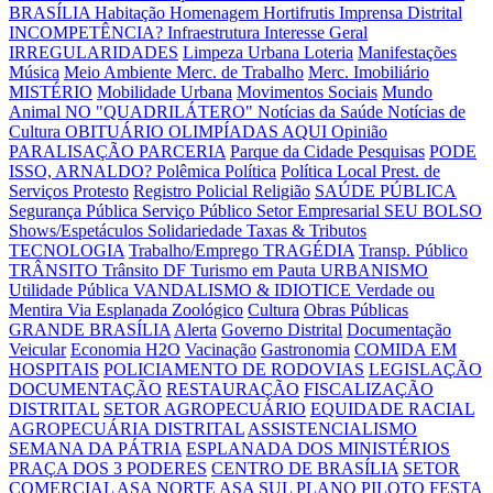
BRASÍLIA
Habitação
Homenagem
Hortifrutis
Imprensa Distrital
INCOMPETÊNCIA?
Infraestrutura
Interesse Geral
IRREGULARIDADES
Limpeza Urbana
Loteria
Manifestações
Música
Meio Ambiente
Merc. de Trabalho
Merc. Imobiliário
MISTÉRIO
Mobilidade Urbana
Movimentos Sociais
Mundo
Animal
NO "QUADRILÁTERO"
Notícias da Saúde
Notícias de
Cultura
OBITUÁRIO
OLIMPÍADAS AQUI
Opinião
PARALISAÇÃO
PARCERIA
Parque da Cidade
Pesquisas
PODE
ISSO, ARNALDO?
Polêmica
Política
Política Local
Prest. de
Serviços
Protesto
Registro Policial
Religião
SAÚDE PÚBLICA
Segurança Pública
Serviço Público
Setor Empresarial
SEU BOLSO
Shows/Espetáculos
Solidariedade
Taxas & Tributos
TECNOLOGIA
Trabalho/Emprego
TRAGÉDIA
Transp. Público
TRÂNSITO
Trânsito DF
Turismo em Pauta
URBANISMO
Utilidade Pública
VANDALISMO & IDIOTICE
Verdade ou
Mentira
Via Esplanada
Zoológico
Cultura
Obras Públicas
GRANDE BRASÍLIA
Alerta
Governo Distrital
Documentação
Veicular
Economia H2O
Vacinação
Gastronomia
COMIDA EM
HOSPITAIS
POLICIAMENTO DE RODOVIAS
LEGISLAÇÃO
DOCUMENTAÇÃO
RESTAURAÇÃO
FISCALIZAÇÃO
DISTRITAL
SETOR AGROPECUÁRIO
EQUIDADE RACIAL
AGROPECUÁRIA DISTRITAL
ASSISTENCIALISMO
SEMANA DA PÁTRIA
ESPLANADA DOS MINISTÉRIOS
PRAÇA DOS 3 PODERES
CENTRO DE BRASÍLIA
SETOR
COMERCIAL
ASA NORTE
ASA SUL
PLANO PILOTO
FESTA