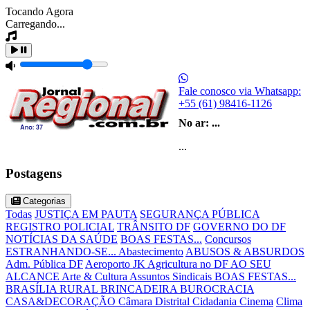
Tocando Agora
Carregando...
Fale conosco via Whatsapp:
+55 (61) 98416-1126
No ar:
...
...
Postagens
Categorias
Todas
JUSTIÇA EM PAUTA
SEGURANÇA PÚBLICA
REGISTRO POLICIAL
TRÂNSITO DF
GOVERNO DO DF
NOTÍCIAS DA SAÚDE
BOAS FESTAS...
Concursos
ESTRANHANDO-SE...
Abastecimento
ABUSOS & ABSURDOS
Adm. Pública DF
Aeroporto JK
Agricultura no DF
AO SEU
ALCANCE
Arte & Cultura
Assuntos Sindicais
BOAS FESTAS...
BRASÍLIA RURAL
BRINCADEIRA
BUROCRACIA
CASA&DECORAÇÃO
Câmara Distrital
Cidadania
Cinema
Clima