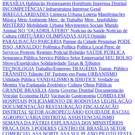
BRASÍLIA
Habitação
Homenagem
Hortifrutis
Imprensa Distrital
INCOMPETÊNCIA?
Infraestrutura
Interesse Geral
IRREGULARIDADES
Limpeza Urbana
Loteria
Manifestações
Música
Meio Ambiente
Merc. de Trabalho
Merc. Imobiliário
MISTÉRIO
Mobilidade Urbana
Movimentos Sociais
Mundo
Animal
NO "QUADRILÁTERO"
Notícias da Saúde
Notícias de
Cultura
OBITUÁRIO
OLIMPÍADAS AQUI
Opinião
PARALISAÇÃO
PARCERIA
Parque da Cidade
Pesquisas
PODE
ISSO, ARNALDO?
Polêmica
Política
Política Local
Prest. de
Serviços
Protesto
Registro Policial
Religião
SAÚDE PÚBLICA
Segurança Pública
Serviço Público
Setor Empresarial
SEU BOLSO
Shows/Espetáculos
Solidariedade
Taxas & Tributos
TECNOLOGIA
Trabalho/Emprego
TRAGÉDIA
Transp. Público
TRÂNSITO
Trânsito DF
Turismo em Pauta
URBANISMO
Utilidade Pública
VANDALISMO & IDIOTICE
Verdade ou
Mentira
Via Esplanada
Zoológico
Cultura
Obras Públicas
GRANDE BRASÍLIA
Alerta
Governo Distrital
Documentação
Veicular
Economia H2O
Vacinação
Gastronomia
COMIDA EM
HOSPITAIS
POLICIAMENTO DE RODOVIAS
LEGISLAÇÃO
DOCUMENTAÇÃO
RESTAURAÇÃO
FISCALIZAÇÃO
DISTRITAL
SETOR AGROPECUÁRIO
EQUIDADE RACIAL
AGROPECUÁRIA DISTRITAL
ASSISTENCIALISMO
SEMANA DA PÁTRIA
ESPLANADA DOS MINISTÉRIOS
PRAÇA DOS 3 PODERES
CENTRO DE BRASÍLIA
SETOR
COMERCIAL
ASA NORTE
ASA SUL
PLANO PILOTO
FESTA