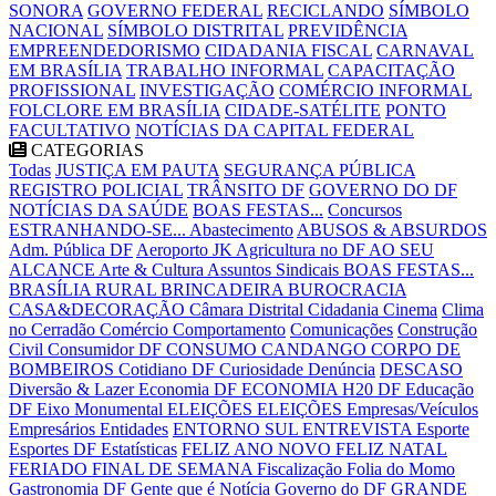
SONORA
GOVERNO FEDERAL
RECICLANDO
SÍMBOLO
NACIONAL
SÍMBOLO DISTRITAL
PREVIDÊNCIA
EMPREENDEDORISMO
CIDADANIA FISCAL
CARNAVAL
EM BRASÍLIA
TRABALHO INFORMAL
CAPACITAÇÃO
PROFISSIONAL
INVESTIGAÇÃO
COMÉRCIO INFORMAL
FOLCLORE EM BRASÍLIA
CIDADE-SATÉLITE
PONTO
FACULTATIVO
NOTÍCIAS DA CAPITAL FEDERAL
CATEGORIAS
Todas
JUSTIÇA EM PAUTA
SEGURANÇA PÚBLICA
REGISTRO POLICIAL
TRÂNSITO DF
GOVERNO DO DF
NOTÍCIAS DA SAÚDE
BOAS FESTAS...
Concursos
ESTRANHANDO-SE...
Abastecimento
ABUSOS & ABSURDOS
Adm. Pública DF
Aeroporto JK
Agricultura no DF
AO SEU
ALCANCE
Arte & Cultura
Assuntos Sindicais
BOAS FESTAS...
BRASÍLIA RURAL
BRINCADEIRA
BUROCRACIA
CASA&DECORAÇÃO
Câmara Distrital
Cidadania
Cinema
Clima
no Cerradão
Comércio
Comportamento
Comunicações
Construção
Civil
Consumidor DF
CONSUMO CANDANGO
CORPO DE
BOMBEIROS
Cotidiano DF
Curiosidade
Denúncia
DESCASO
Diversão & Lazer
Economia DF
ECONOMIA H20 DF
Educação
DF
Eixo Monumental
ELEIÇÕES
ELEIÇÕES
Empresas/Veículos
Empresários
Entidades
ENTORNO SUL
ENTREVISTA
Esporte
Esportes DF
Estatísticas
FELIZ ANO NOVO
FELIZ NATAL
FERIADO
FINAL DE SEMANA
Fiscalização
Folia do Momo
Gastronomia DF
Gente que é Notícia
Governo do DF
GRANDE