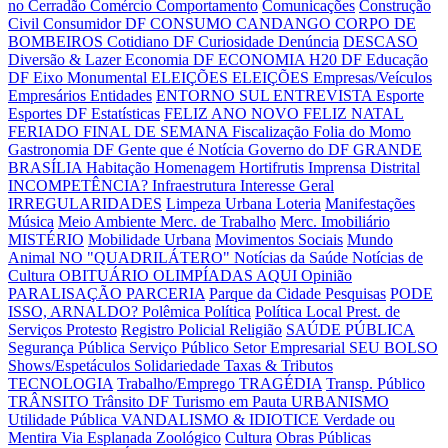
no Cerradão
Comércio
Comportamento
Comunicações
Construção
Civil
Consumidor DF
CONSUMO CANDANGO
CORPO DE
BOMBEIROS
Cotidiano DF
Curiosidade
Denúncia
DESCASO
Diversão & Lazer
Economia DF
ECONOMIA H20 DF
Educação
DF
Eixo Monumental
ELEIÇÕES
ELEIÇÕES
Empresas/Veículos
Empresários
Entidades
ENTORNO SUL
ENTREVISTA
Esporte
Esportes DF
Estatísticas
FELIZ ANO NOVO
FELIZ NATAL
FERIADO
FINAL DE SEMANA
Fiscalização
Folia do Momo
Gastronomia DF
Gente que é Notícia
Governo do DF
GRANDE
BRASÍLIA
Habitação
Homenagem
Hortifrutis
Imprensa Distrital
INCOMPETÊNCIA?
Infraestrutura
Interesse Geral
IRREGULARIDADES
Limpeza Urbana
Loteria
Manifestações
Música
Meio Ambiente
Merc. de Trabalho
Merc. Imobiliário
MISTÉRIO
Mobilidade Urbana
Movimentos Sociais
Mundo
Animal
NO "QUADRILÁTERO"
Notícias da Saúde
Notícias de
Cultura
OBITUÁRIO
OLIMPÍADAS AQUI
Opinião
PARALISAÇÃO
PARCERIA
Parque da Cidade
Pesquisas
PODE
ISSO, ARNALDO?
Polêmica
Política
Política Local
Prest. de
Serviços
Protesto
Registro Policial
Religião
SAÚDE PÚBLICA
Segurança Pública
Serviço Público
Setor Empresarial
SEU BOLSO
Shows/Espetáculos
Solidariedade
Taxas & Tributos
TECNOLOGIA
Trabalho/Emprego
TRAGÉDIA
Transp. Público
TRÂNSITO
Trânsito DF
Turismo em Pauta
URBANISMO
Utilidade Pública
VANDALISMO & IDIOTICE
Verdade ou
Mentira
Via Esplanada
Zoológico
Cultura
Obras Públicas