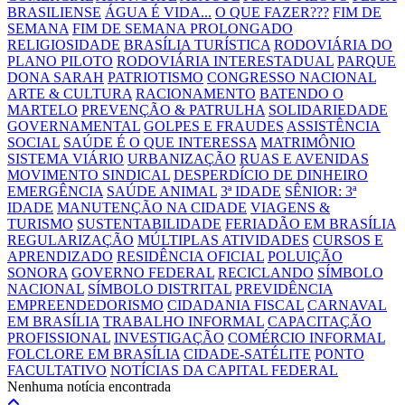
BRASILIENSE
ÁGUA É VIDA...
O QUE FAZER???
FIM DE
SEMANA
FIM DE SEMANA PROLONGADO
RELIGIOSIDADE
BRASÍLIA TURÍSTICA
RODOVIÁRIA DO
PLANO PILOTO
RODOVIÁRIA INTERESTADUAL
PARQUE
DONA SARAH
PATRIOTISMO
CONGRESSO NACIONAL
ARTE & CULTURA
RACIONAMENTO
BATENDO O
MARTELO
PREVENÇÃO & PATRULHA
SOLIDARIEDADE
GOVERNAMENTAL
GOLPES E FRAUDES
ASSISTÊNCIA
SOCIAL
SAÚDE É O QUE INTERESSA
MATRIMÔNIO
SISTEMA VIÁRIO
URBANIZAÇÃO
RUAS E AVENIDAS
MOVIMENTO SINDICAL
DESPERDÍCIO DE DINHEIRO
EMERGÊNCIA
SAÚDE ANIMAL
3ª IDADE
SÊNIOR: 3ª
IDADE
MANUTENÇÃO NA CIDADE
VIAGENS &
TURISMO
SUSTENTABILIDADE
FERIADÃO EM BRASÍLIA
REGULARIZAÇÃO
MÚLTIPLAS ATIVIDADES
CURSOS E
APRENDIZADO
RESIDÊNCIA OFICIAL
POLUIÇÃO
SONORA
GOVERNO FEDERAL
RECICLANDO
SÍMBOLO
NACIONAL
SÍMBOLO DISTRITAL
PREVIDÊNCIA
EMPREENDEDORISMO
CIDADANIA FISCAL
CARNAVAL
EM BRASÍLIA
TRABALHO INFORMAL
CAPACITAÇÃO
PROFISSIONAL
INVESTIGAÇÃO
COMÉRCIO INFORMAL
FOLCLORE EM BRASÍLIA
CIDADE-SATÉLITE
PONTO
FACULTATIVO
NOTÍCIAS DA CAPITAL FEDERAL
Nenhuma notícia encontrada