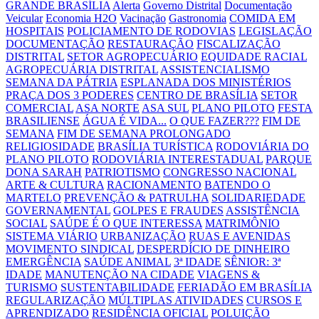
GRANDE BRASÍLIA
Alerta
Governo Distrital
Documentação
Veicular
Economia H2O
Vacinação
Gastronomia
COMIDA EM
HOSPITAIS
POLICIAMENTO DE RODOVIAS
LEGISLAÇÃO
DOCUMENTAÇÃO
RESTAURAÇÃO
FISCALIZAÇÃO
DISTRITAL
SETOR AGROPECUÁRIO
EQUIDADE RACIAL
AGROPECUÁRIA DISTRITAL
ASSISTENCIALISMO
SEMANA DA PÁTRIA
ESPLANADA DOS MINISTÉRIOS
PRAÇA DOS 3 PODERES
CENTRO DE BRASÍLIA
SETOR
COMERCIAL
ASA NORTE
ASA SUL
PLANO PILOTO
FESTA
BRASILIENSE
ÁGUA É VIDA...
O QUE FAZER???
FIM DE
SEMANA
FIM DE SEMANA PROLONGADO
RELIGIOSIDADE
BRASÍLIA TURÍSTICA
RODOVIÁRIA DO
PLANO PILOTO
RODOVIÁRIA INTERESTADUAL
PARQUE
DONA SARAH
PATRIOTISMO
CONGRESSO NACIONAL
ARTE & CULTURA
RACIONAMENTO
BATENDO O
MARTELO
PREVENÇÃO & PATRULHA
SOLIDARIEDADE
GOVERNAMENTAL
GOLPES E FRAUDES
ASSISTÊNCIA
SOCIAL
SAÚDE É O QUE INTERESSA
MATRIMÔNIO
SISTEMA VIÁRIO
URBANIZAÇÃO
RUAS E AVENIDAS
MOVIMENTO SINDICAL
DESPERDÍCIO DE DINHEIRO
EMERGÊNCIA
SAÚDE ANIMAL
3ª IDADE
SÊNIOR: 3ª
IDADE
MANUTENÇÃO NA CIDADE
VIAGENS &
TURISMO
SUSTENTABILIDADE
FERIADÃO EM BRASÍLIA
REGULARIZAÇÃO
MÚLTIPLAS ATIVIDADES
CURSOS E
APRENDIZADO
RESIDÊNCIA OFICIAL
POLUIÇÃO